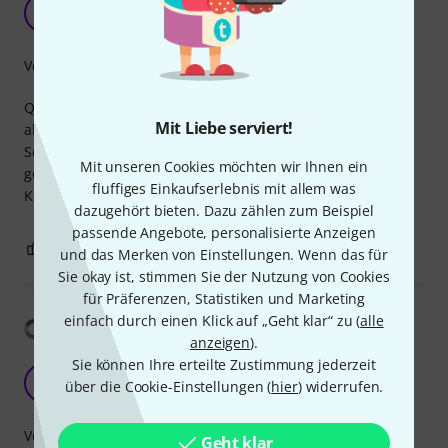
Top!
O
Olegpunkt 26.08.2024
Verarbeitung
Qualität der Stecker und auch des Gummikabels sind
Mit Liebe serviert!
absolut top. Außerdem ist ein transparenter
Schrumpfschlauch zur Kennzeichnung über die Leitung
Mit unseren Cookies möchten wir Ihnen ein
gestülpt (natürlich noch ungeschrumpft...)
fluffiges Einkaufserlebnis mit allem was
Klare Kaufempfehlung.
dazugehört bieten. Dazu zählen zum Beispiel
passende Angebote, personalisierte Anzeigen
0
0
BEWERTUNG MELDEN
und das Merken von Einstellungen. Wenn das für
Sie okay ist, stimmen Sie der Nutzung von Cookies
für Präferenzen, Statistiken und Marketing
einfach durch einen Klick auf „Geht klar“ zu (
alle
Übersetzung anzeigen
anzeigen
).
Sie können Ihre erteilte Zustimmung jederzeit
Powercon thru cable
S
über die Cookie-Einstellungen (
hier
) widerrufen.
Solitaire 28.10.2025
Verarbeitung
Geht klar