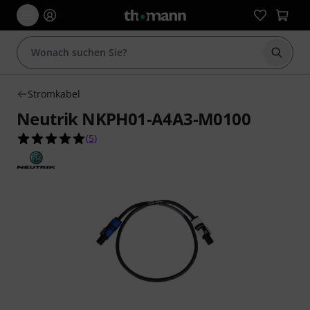
Suche 
Stromkabel
Neutrik NKPH01-A4A3-M0100
5.0 von 5 Sternen aus 5 Kundenbewertungen
(
5
)