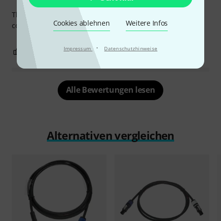
This is a well made cable. High quality cable and
Cookies ablehnen
Weitere Infos
connectors.
·
Impressum
Datenschutzhinweise
0
0
BEWERTUNG MELDEN
Alle Bewertungen lesen
Alternativen vergleichen