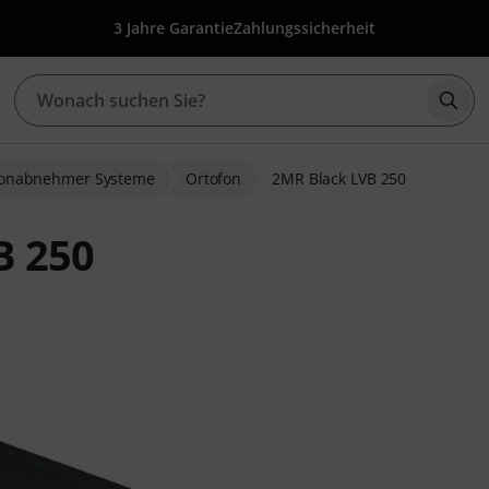
3 Jahre Garantie
Zahlungssicherheit
Such
onabnehmer Systeme
Ortofon
2MR Black LVB 250
B 250
wertungen