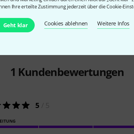
899 C
PASST GARANTIERT
nnen Ihre erteilte Zustimmung jederzeit über die Cookie-Einst
ack LVB 250
the t.mix
Headshell
13,50 CHF
Cookies ablehnen
Weitere Infos
Geht klar
1
Kundenbewertungen
5
/ 5
EITUNG