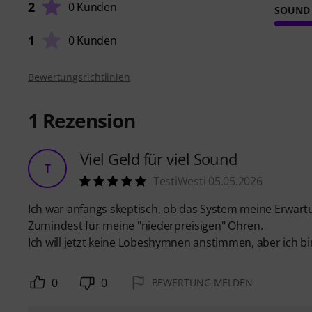
2
0 Kunden
SOUND
1
0 Kunden
Bewertungsrichtlinien
1
Rezension
Viel Geld für viel Sound
T
TestiWesti 05.05.2026
Ich war anfangs skeptisch, ob das System meine Erwartun
Zumindest für meine "niederpreisigen" Ohren.
Ich will jetzt keine Lobeshymnen anstimmen, aber ich bin m
0
0
BEWERTUNG MELDEN