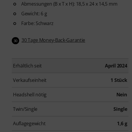
Abmessungen (B x T x H): 18,5 x 24 x 14,5 mm
Gewicht: 6 g
Farbe: Schwarz
30 Tage Money-Back-Garantie
30
Erhältlich seit
April 2024
Verkaufseinheit
1 Stück
Headshell nötig
Nein
Twin/Single
Single
Auflagegewicht
1,6 g