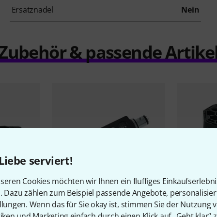
Ersatznadel
Nein
Zubehör & passende Artike
Liebe serviert!
seren Cookies möchten wir Ihnen ein fluffiges Einkaufserlebn
n. Dazu zählen zum Beispiel passende Angebote, personalisie
llungen. Wenn das für Sie okay ist, stimmen Sie der Nutzung 
Ortofon
MC
167
tiken und Marketing einfach durch einen Klick auf „Geht klar“ z