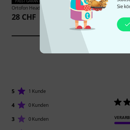
PASST GARANTIERT
PASST GARANTIERT
Sie kö
Ortofon
Headshell SH 4 BK
Ortofon
Stylus 2M Bl
28 CHF
722 CHF
5
1 Kunde
4
0 Kunden
VERARB
3
0 Kunden