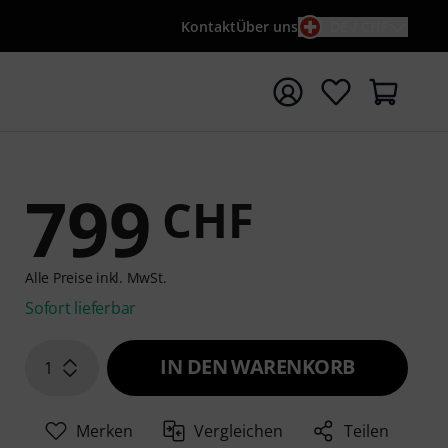
Kontakt
Über uns
DE / CHF
e mit Suchwort {searchTerm} starten
799
CHF
Alle Preise inkl. MwSt.
Sofort lieferbar
IN DEN WARENKORB
1
Merken
Vergleichen
Teilen