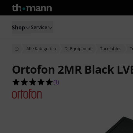
Shop
Service
Alle Kategorien
DJ-Equipment
Turntables
T
Ortofon 2MR Black LV
5.0 von 5 Sternen aus 1 Kundenbe
(
1
)