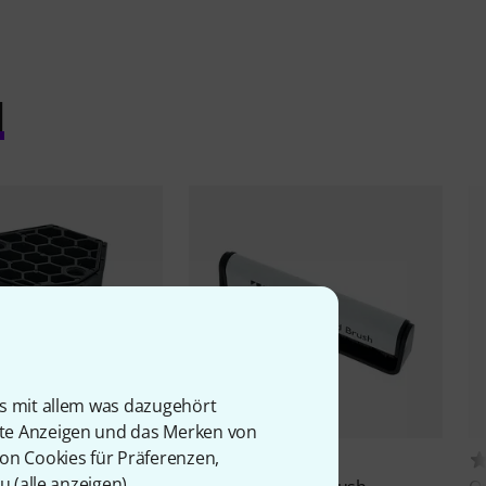
l
is mit allem was dazugehört
rte Anzeigen und das Merken von
von Cookies für Präferenzen,
 X40
560
u (
alle anzeigen
).