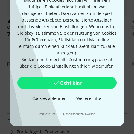
Mit unseren Cookies möchten wir Ihnen ein
fluffiges Einkaufserlebnis mit allem was
dazugehört bieten. Dazu zählen zum Beispiel
passende Angebote, personalisierte Anzeigen
2
9
und das Merken von Einstellungen. Wenn das für
Ortofon
Stylus 2M Black LVB 250
Ortofon
Stylus 2M Black
O
Sie okay ist, stimmen Sie der Nutzung von Cookies
722 CHF
407 CHF
für Präferenzen, Statistiken und Marketing
einfach durch einen Klick auf „Geht klar“ zu (
alle
anzeigen
).
Sie können Ihre erteilte Zustimmung jederzeit
Vergleichen
Vergleichen
über die Cookie-Einstellungen (
hier
) widerrufen.
Geht klar
Cookies ablehnen
Weitere Infos
Smart Navigator
·
Impressum
Datenschutzhinweise
Ortofon Ersatznadeln zur Übersicht
Zur Kategorie Ersatznadeln