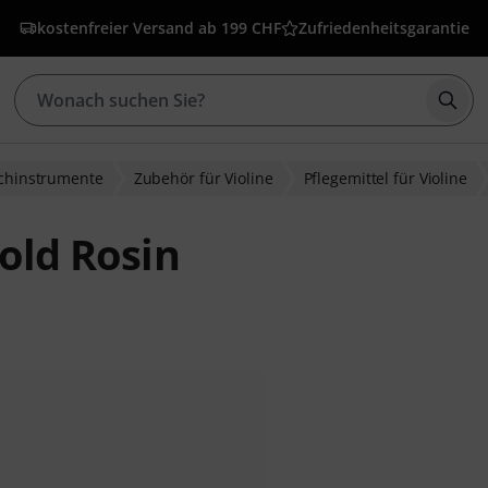
kostenfreier Versand ab 199 CHF
Zufriedenheitsgarantie
Such
ichinstrumente
Zubehör für Violine
Pflegemittel für Violine
Gold Rosin
ewertungen