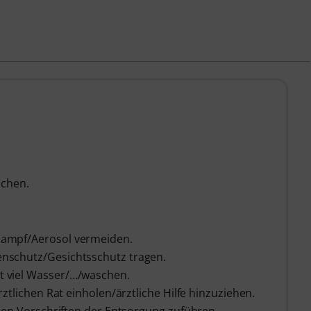
achen.
ampf/Aerosol vermeiden.
nschutz/Gesichtsschutz tragen.
 viel Wasser/…/waschen.
ztlichen Rat einholen/ärztliche Hilfe hinzuziehen.
hen Vorschriften der Entsorgung zuführen.