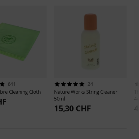
641
24
ibre Cleaning Cloth
Nature Works
String Cleaner
T
50ml
4
HF
15,30 CHF
4