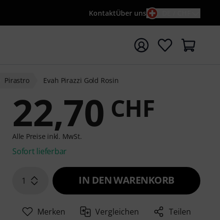
Kontakt
Über uns
DE / CHF
e mit Suchwort {searchTerm} starten
Pirastro
Evah Pirazzi Gold Rosin
22,70
CHF
Alle Preise inkl. MwSt.
Sofort lieferbar
IN DEN WARENKORB
1
Merken
Vergleichen
Teilen