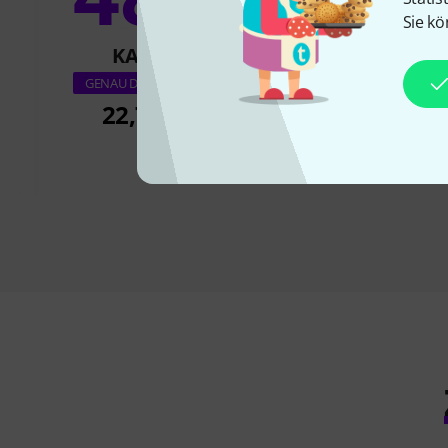
11
Sie kö
KAUFTEN
KAUFTE
Pirastro Oliv/Eva
GENAU DIESES PRODUKT
Rosin
22,70 CHF
13 CH