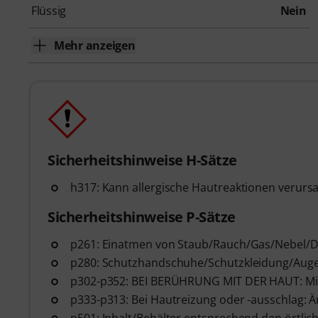
Flüssig
Nein
Mehr anzeigen
Sicherheitshinweise H-Sätze
h317: Kann allergische Hautreaktionen verurs
Sicherheitshinweise P-Sätze
p261: Einatmen von Staub/Rauch/Gas/Nebel/D
p280: Schutzhandschuhe/Schutzkleidung/Auge
p302-p352: BEI BERÜHRUNG MIT DER HAUT: Mit
p333-p313: Bei Hautreizung oder -ausschlag: Är
p501: Inhalt/Behälter entsprechend den örtlic