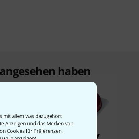
t angesehen haben
is mit allem was dazugehört
rte Anzeigen und das Merken von
von Cookies für Präferenzen,
u (
alle anzeigen
).