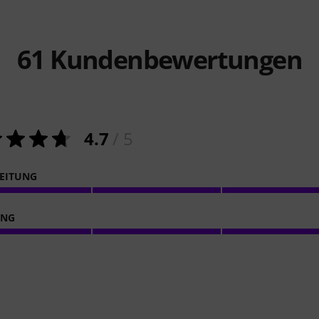
61
Kundenbewertungen
4.7
/ 5
EITUNG
ING