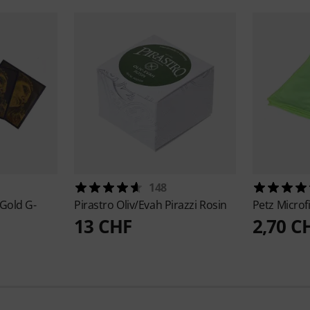
148
 Gold G-
Pirastro
Oliv/Evah Pirazzi Rosin
Petz
Microf
13 CHF
2,70 C