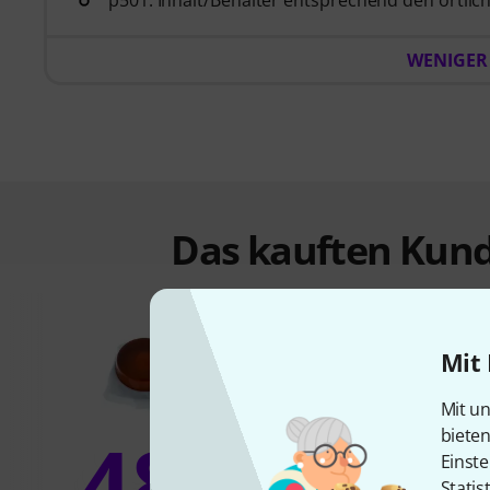
WENIGER
Das kauften Kund
Mit 
Mit un
48%
biete
Einste
Statis