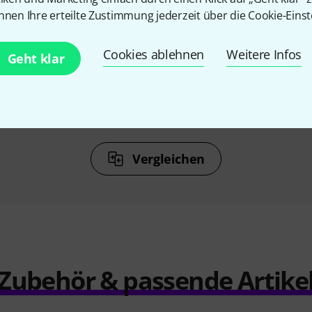
%
10%
nnen Ihre erteilte Zustimmung jederzeit über die Cookie-Einst
N
KAUFTEN
Cookies ablehnen
Weitere Infos
h Pirazzi
Petz Microfibre Cleaning Cloth
Daddari
Geht klar
2,70 CHF
F
1
Vergleichen
Zubehör & passende Artike