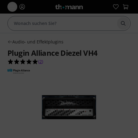
Suche 
Audio- und Effektplugins
Plugin Alliance Diezel VH4
5.0 von 5 Sternen aus 2 Kundenbewertungen
(
2
)