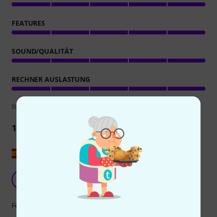
FEATURES
SOUND/QUALITÄT
RECHNER AUSLASTUNG
Bewertungsrichtlinien
1
Rezension
Original zeigen
Was kann ich über diese Marke sagen?
V
Vitiduki 23.12.2025
Features