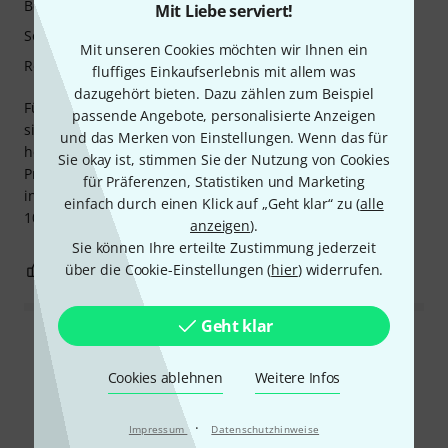
Bedienung
Mit Liebe serviert!
Sound/Qualität
Mit unseren Cookies möchten wir Ihnen ein
Rechner Auslastung
fluffiges Einkaufserlebnis mit allem was
dazugehört bieten. Dazu zählen zum Beispiel
Für den Preis (20 €) ist das Angebot unschlagbar. Es
passende Angebote, personalisierte Anzeigen
simuliert die klassischen Verstärker dieser Marke
und das Merken von Einstellungen. Wenn das für
hervorragend. Zwar ist es digital, aber angesichts des
Sie okay ist, stimmen Sie der Nutzung von Cookies
Preises der Originalverstärker (über 1500 €) ist dieses Plug-
für Präferenzen, Statistiken und Marketing
in-Paket durchaus preiswert. Preis-Leistungs-Verhältnis:
einfach durch einen Klick auf „Geht klar“ zu (
alle
10/10
anzeigen
).
Sie können Ihre erteilte Zustimmung jederzeit
über die Cookie-Einstellungen (
hier
) widerrufen.
0
0
BEWERTUNG MELDEN
Geht klar
Alle Bewertungen lesen
Cookies ablehnen
Weitere Infos
·
Impressum
Datenschutzhinweise
Schon gewusst?