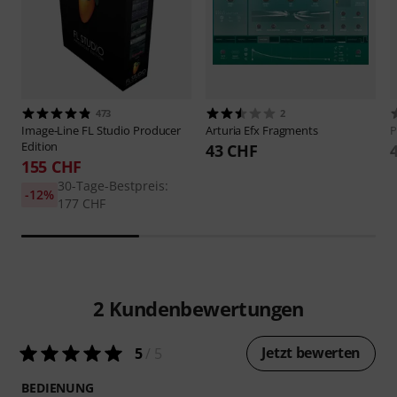
473
2
Image-Line
FL Studio Producer
Arturia
Efx Fragments
P
Edition
43 CHF
155 CHF
30-Tage-Bestpreis:
-12%
177 CHF
2
Kundenbewertungen
Jetzt bewerten
5
/ 5
BEDIENUNG