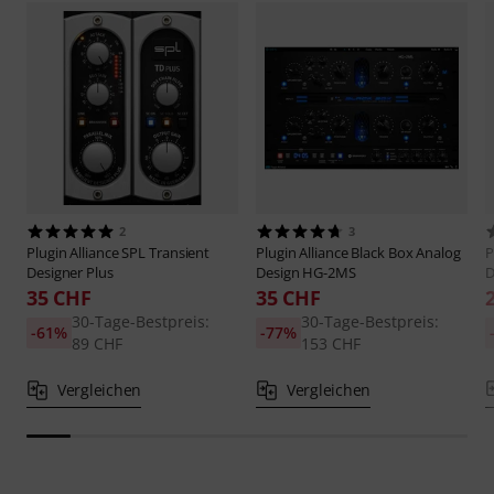
2
3
Plugin Alliance
SPL Transient
Plugin Alliance
Black Box Analog
P
Designer Plus
Design HG-2MS
D
35 CHF
35 CHF
30-Tage-Bestpreis:
30-Tage-Bestpreis:
-61%
-77%
89 CHF
153 CHF
Vergleichen
Vergleichen