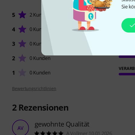
Sie kö
5
2 Kunden
4
0 Kunden
HANDL
3
0 Kunden
STABIL
2
0 Kunden
VERARB
1
0 Kunden
Bewertungsrichtlinien
2
Rezensionen
gewohnte Qualität
AV
A Vollmer 10.01.2026