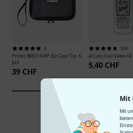
4
659
Protec
BM214 MP Zip Case Trp. 6
Al Cass
Fast Valve Oil
pcs
5,40 CHF
39 CHF
Mit 
Mit un
biete
Einste
Statis