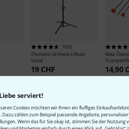
7928
Thomann
Orchestra Music
Reka
Cleani
Stand
Trumpet/Fl
19 CHF
14,90 
Liebe serviert!
seren Cookies möchten wir Ihnen ein fluffiges Einkaufserlebn
n. Dazu zählen zum Beispiel passende Angebote, personalisie
2
Kundenbewertungen
llungen. Wenn das für Sie okay ist, stimmen Sie der Nutzung 
tiken und Marketing einfach durch einen Klick auf „Geht klar“ z