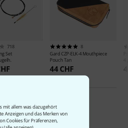
718
8
ng Set
Gard
CZP-ELK-4 Mouthpiece
P
ugelh.
Pouch Tan
4 
CHF
44 CHF
4
is mit allem was dazugehört
rte Anzeigen und das Merken von
von Cookies für Präferenzen,
u (
alle anzeigen
).