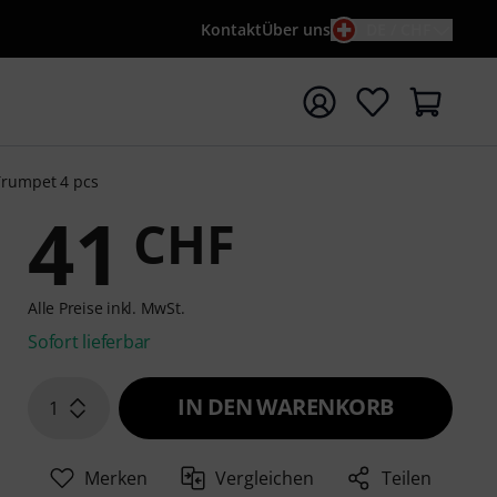
Kontakt
Über uns
DE / CHF
e mit Suchwort {searchTerm} starten
rumpet 4 pcs
41
CHF
Alle Preise inkl. MwSt.
Sofort lieferbar
IN DEN WARENKORB
1
Merken
Vergleichen
Teilen