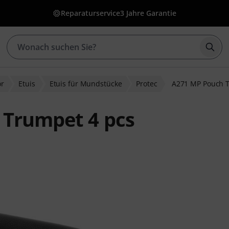
Reparaturservice
3 Jahre Garantie
Such
ör
Etuis
Etuis für Mundstücke
Protec
A271 MP Pouch T
 Trumpet 4 pcs
wertungen