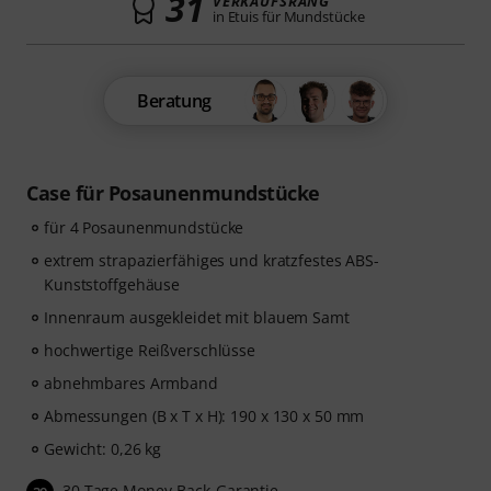
31
VERKAUFSRANG
in Etuis für Mundstücke
Beratung
Case für Posaunenmundstücke
für 4 Posaunenmundstücke
extrem strapazierfähiges und kratzfestes ABS-
Kunststoffgehäuse
Innenraum ausgekleidet mit blauem Samt
hochwertige Reißverschlüsse
abnehmbares Armband
Abmessungen (B x T x H): 190 x 130 x 50 mm
Gewicht: 0,26 kg
30 Tage Money-Back-Garantie