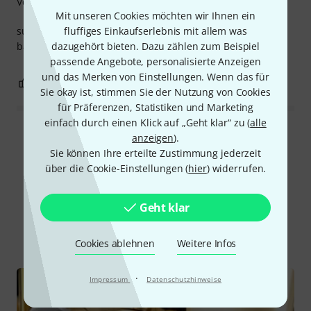
Verarbeitung
Mit unseren Cookies möchten wir Ihnen ein
fluffiges Einkaufserlebnis mit allem was
super verarbeitet und passt einwandfrei für
dazugehört bieten. Dazu zählen zum Beispiel
baritonmundstücke sogar inkl. adapter
passende Angebote, personalisierte Anzeigen
und das Merken von Einstellungen. Wenn das für
0
0
BEWERTUNG MELDEN
Sie okay ist, stimmen Sie der Nutzung von Cookies
für Präferenzen, Statistiken und Marketing
einfach durch einen Klick auf „Geht klar“ zu (
alle
Alle Bewertungen lesen
anzeigen
).
Sie können Ihre erteilte Zustimmung jederzeit
über die Cookie-Einstellungen (
hier
) widerrufen.
Schon gewusst?
Geht klar
Alle
Ratgeber
Cookies ablehnen
Weitere Infos
·
Impressum
Datenschutzhinweise