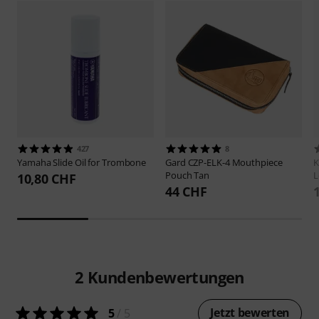
427
8
Yamaha
Slide Oil for Trombone
Gard
CZP-ELK-4 Mouthpiece
Pouch Tan
L
10,80 CHF
44 CHF
2
Kundenbewertungen
Jetzt bewerten
5
/ 5