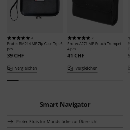
4
2
Protec
BM214 MP Zip Case Trp. 6
Protec
A271 MP Pouch Trumpet
P
pcs
4 pcs
T
39 CHF
41 CHF
Vergleichen
Vergleichen
Smart Navigator
Protec Etuis für Mundstücke zur Übersicht