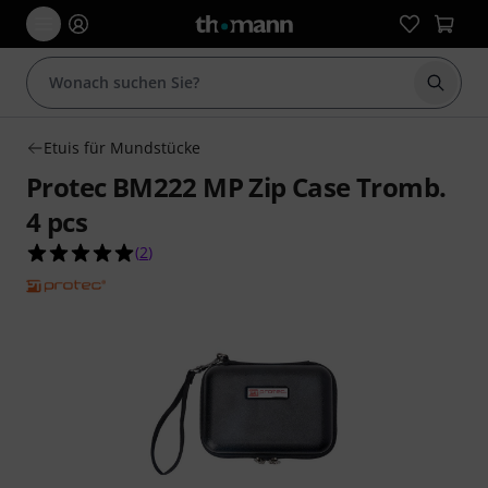
Suche 
Etuis für Mundstücke
Protec BM222 MP Zip Case Tromb.
4 pcs
5.0 von 5 Sternen aus 2 Kundenbewertungen
(
2
)