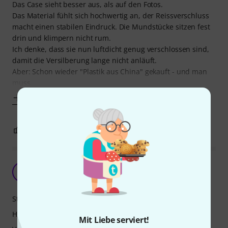
Das Case sieht besser aus, als auf den Fotos.
Das Material fühlt sich hochwertig an, der Reissverschluss
macht einen stabilen Eindruck. Die Mundstücke sitzen fest
drin und klimpern nicht rum.
Ich denke, dass sie nun luftdicht genug verschlossen sind,
damit die Versilberung lange nicht anläuft.
Aber: Schon wieder "Plastik aus China" gekauft - und man
muss
Mehr anzeigen
0
0
BEWERTUNG MELDEN
mundstück case
M
mättu 09.09.2024
Stabilität
Handling
Mit Liebe serviert!