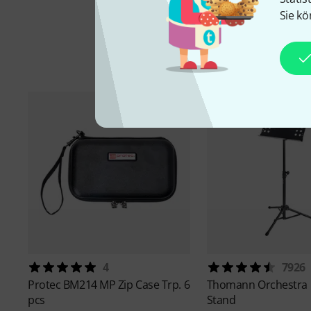
Sie kö
4
7926
Protec
BM214 MP Zip Case Trp. 6
Thomann
Orchestra
pcs
Stand