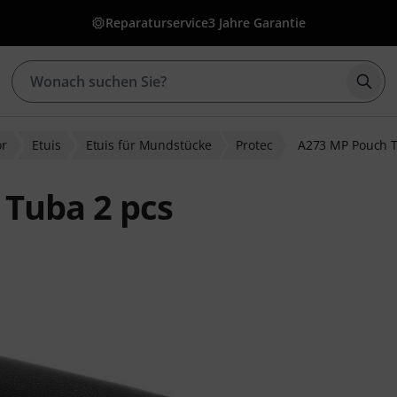
Reparaturservice
3 Jahre Garantie
Such
ör
Etuis
Etuis für Mundstücke
Protec
A273 MP Pouch T
 Tuba 2 pcs
wertungen