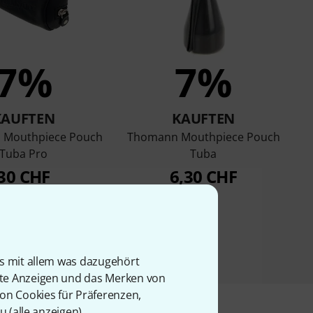
7%
7%
KAUFTEN
KAUFTEN
i Mouthpiece Pouch
Thomann Mouthpiece Pouch
Tuba Pro
Tuba
30 CHF
6,30 CHF
is mit allem was dazugehört
rte Anzeigen und das Merken von
von Cookies für Präferenzen,
u (
alle anzeigen
).