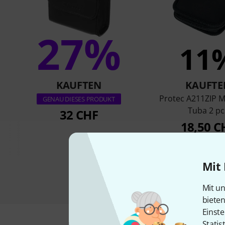
27%
11
KAUFTEN
KAUFTE
Protec A211ZIP 
GENAU DIESES PRODUKT
Tuba 2 pc
32 CHF
18,50 C
Mit 
Mit un
biete
Einste
Statis