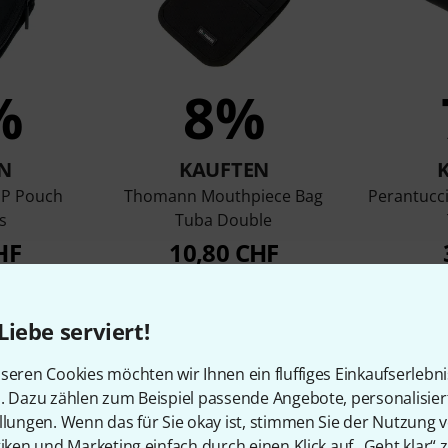
%
8%
N
KAUFTEN
MP Pouch
Thomann Mouthpiece Bag
Perantucc
s
Tuba Double
HF
10,80 CHF
Liebe serviert!
Vergleichen
seren Cookies möchten wir Ihnen ein fluffiges Einkaufserlebn
n. Dazu zählen zum Beispiel passende Angebote, personalisie
llungen. Wenn das für Sie okay ist, stimmen Sie der Nutzung 
tiken und Marketing einfach durch einen Klick auf „Geht klar“ z