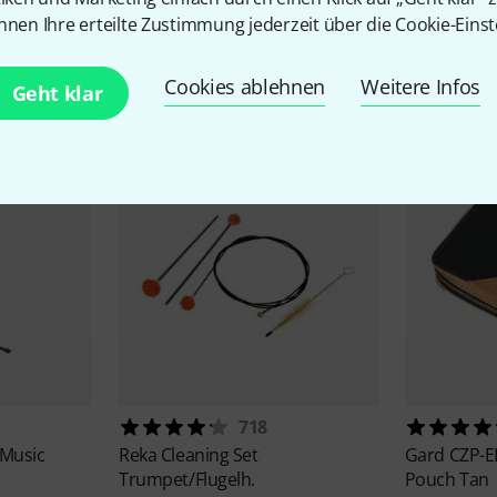
nnen Ihre erteilte Zustimmung jederzeit über die Cookie-Einst
Zubehör & passende Artike
Cookies ablehnen
Weitere Infos
Geht klar
718
 Music
Reka
Cleaning Set
Gard
CZP-E
Trumpet/Flugelh.
Pouch Tan