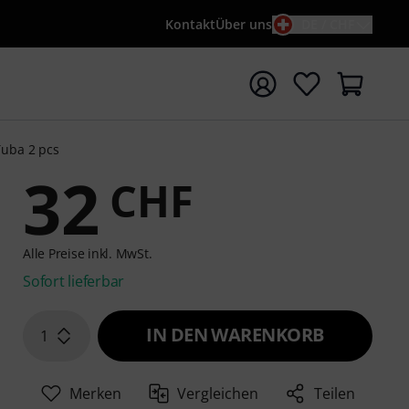
Kontakt
Über uns
DE / CHF
e mit Suchwort {searchTerm} starten
uba 2 pcs
32
CHF
Alle Preise inkl. MwSt.
Sofort lieferbar
IN DEN WARENKORB
1
Merken
Vergleichen
Teilen