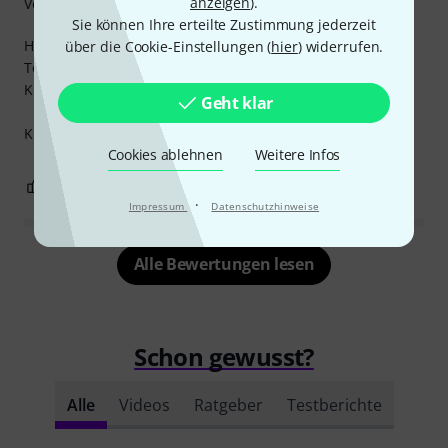
anzeigen
).
Verarbeitung
Sie können Ihre erteilte Zustimmung jederzeit
Habe das Fell Set auf eine alte Pearl Snare gemacht.
über die Cookie-Einstellungen (
hier
) widerrufen.
Top Sound, geiler Punch und Super stimmbar.
Keine ungewünschten Obertöne.
Geht klar
Klare Empfehlung!
Cookies ablehnen
Weitere Infos
0
0
BEWERTUNG MELDEN
·
Impressum
Datenschutzhinweise
Alle Bewertungen lesen
Schon gewusst?
Alle
Videos
Ratgeber
Testberichte