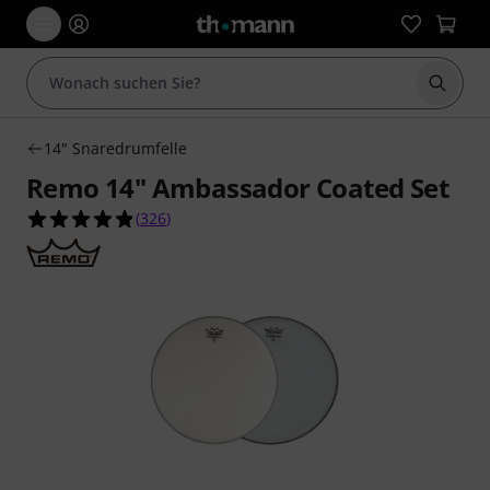
Suche 
14" Snaredrumfelle
Remo 14" Ambassador Coated Set
4.9 von 5 Sternen aus 326 Kundenbewertungen
(
326
)