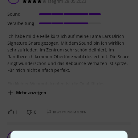
Isegrim 28.05.2023
Sound
Verarbeitung
Ich habe mi die Felle kürzlich auf meine Tama Lars Ulrich
Signature Snare gezogen. Mit dem Sound bin ich wirklich
sehr zufrieden. Im Zentrum sehr schön definiert, im
Randbereich kommen Obertöne wohl dosiert mit. Die Snare
singt wunderschön und das Rebounce-Verhalten ist spitze.
Für mich nicht einfach perfekt.
Ein kleiner Wehmutstropfen ist die Qualität des
Mehr anzeigen
1
0
BEWERTUNG MELDEN
Kann man nichts falsch machen
S