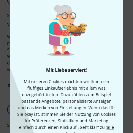
Sepp22 29.06.2021
Sound
Verarbeitung
Wer auf der Suche nach einem Allroundpaket ist, bei dem
man nichts falsch machen kann ist hier richtig. Habe das
Set auf meiner alten Dynasonic und auf meiner Acrolite.
Wer mit diesen Fellen keinen vernünftigen Snaresound auf
die Reihe bekommt, muss die Snare oder den Trommler
wechseln - an den Fellen liegts nicht ;-)
Mit Liebe serviert!
Mit unseren Cookies möchten wir Ihnen ein
1
0
BEWERTUNG MELDEN
fluffiges Einkaufserlebnis mit allem was
dazugehört bieten. Dazu zählen zum Beispiel
passende Angebote, personalisierte Anzeigen
Top
und das Merken von Einstellungen. Wenn das für
A
Andal91 31.03.2022
Sie okay ist, stimmen Sie der Nutzung von Cookies
für Präferenzen, Statistiken und Marketing
Sound
einfach durch einen Klick auf „Geht klar“ zu (
alle