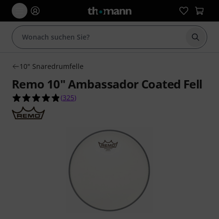
Suche 
10" Snaredrumfelle
Remo 10" Ambassador Coated Fell
4.8 von 5 Sternen aus 325 Kundenbewertungen
(
325
)