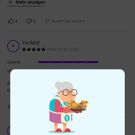
Mehr anzeigen
4
0
BEWERTUNG MELDEN
Perfekt!!
P
Pit92 07.04.2022
Sound
Verarbeitung
Perfekte Wahl für einen schönen, reinen, offenen, klaren
Klang!
1
0
BEWERTUNG MELDEN
Bewährtes REMO Produkt
L
Liederbär 25.03.2022