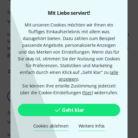
Sound
Mit Liebe serviert!
Verarbeitung
Mit unseren Cookies möchten wir Ihnen ein
fluffiges Einkaufserlebnis mit allem was
Ich hab das Fell auf einer 10" Tama Snare an meinem Cajon
dazugehört bieten. Dazu zählen zum Beispiel
Set und bin begeistert vom Sound, den die Snare in
passende Angebote, personalisierte Anzeigen
verbindung mit dem neuen Fell bringt. ´Genau das, was ich
und das Merken von Einstellungen. Wenn das für
gesucht habe.
Sie okay ist, stimmen Sie der Nutzung von Cookies
für Präferenzen, Statistiken und Marketing
0
0
BEWERTUNG MELDEN
einfach durch einen Klick auf „Geht klar“ zu (
alle
anzeigen
).
Sie können Ihre erteilte Zustimmung jederzeit
über die Cookie-Einstellungen (
Ambassador Forever !!
hier
) widerrufen.
EA
Ekki A. 05.10.2022
Geht klar
Sound
Verarbeitung
Cookies ablehnen
Weitere Infos
Was kann man zu diesem Produkt noch schreiben.