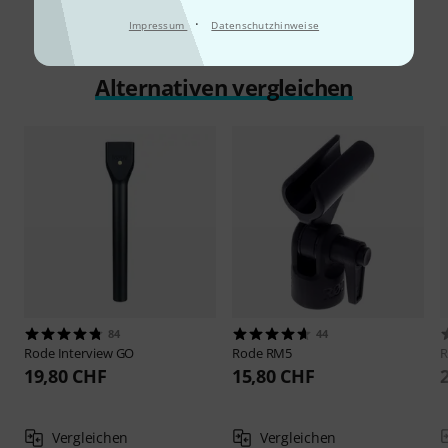
·
Impressum
Datenschutzhinweise
Alternativen vergleichen
84
44
Rode
Interview GO
Rode
RM5
19,80 CHF
15,80 CHF
Vergleichen
Vergleichen