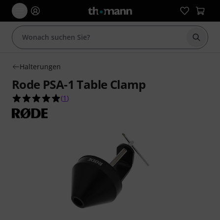
Suche 
Halterungen
Rode PSA-1 Table Clamp
5.0 von 5 Sternen aus 1 Kundenbewertungen
(
1
)