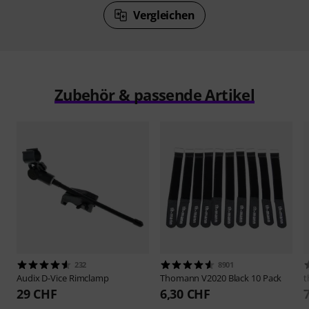
Vergleichen
Zubehör & passende Artikel
232
8901
Audix
D-Vice Rimclamp
Thomann
V2020 Black 10 Pack
t
29 CHF
6,30 CHF