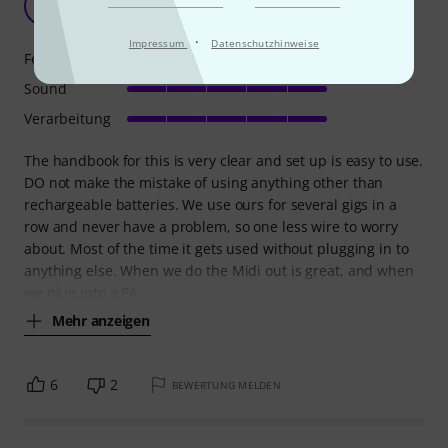
F
F. 29.11.2013
·
Impressum
Datenschutzhinweise
Features
Sound
Verarbeitung
The handbook for this is very clear and set up is easy to use.
DO not make the mistake of using anything other than
rechargeable batteries. We use ours for several gigs in a
row and never have a problem, so one less wire to worry
about. Most of the time it gets used without plugging in to
anything else. When we do the Midi out is great, and when
we plug into a PA
Mehr anzeigen
6
2
BEWERTUNG MELDEN