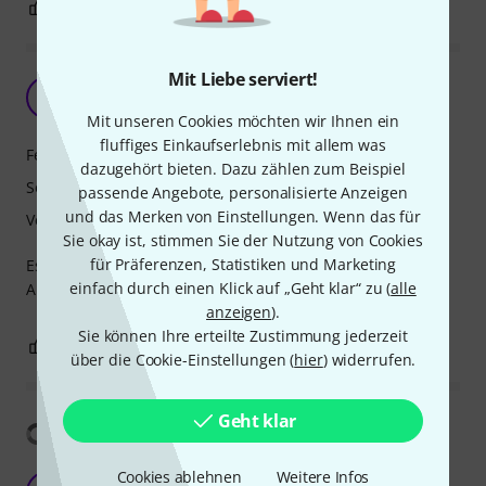
4
0
BEWERTUNG MELDEN
Mit Liebe serviert!
Roland FR-1x R
P
Peter8959 30.01.2014
Mit unseren Cookies möchten wir Ihnen ein
fluffiges Einkaufserlebnis mit allem was
Features
dazugehört bieten. Dazu zählen zum Beispiel
Sound
passende Angebote, personalisierte Anzeigen
und das Merken von Einstellungen. Wenn das für
Verarbeitung
Sie okay ist, stimmen Sie der Nutzung von Cookies
für Präferenzen, Statistiken und Marketing
Es ist wichtig für mich zu jeder Tageszeit mit Kopfhörer
einfach durch einen Klick auf „Geht klar“ zu (
alle
Akkordeonstücke in sehr guter Qualität üben zu können.
anzeigen
).
Sie können Ihre erteilte Zustimmung jederzeit
3
2
BEWERTUNG MELDEN
über die Cookie-Einstellungen (
hier
) widerrufen.
Geht klar
Übersetzung anzeigen
Cookies ablehnen
Weitere Infos
Excellent does everything