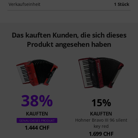
Verkaufseinheit
1 Stück
Das kauften Kunden, die sich dieses
Produkt angesehen haben
38%
15%
KAUFTEN
KAUFTEN
Hohner Bravo III 96 silent
S
GENAU DIESES PRODUKT
key red
1.444 CHF
1.699 CHF