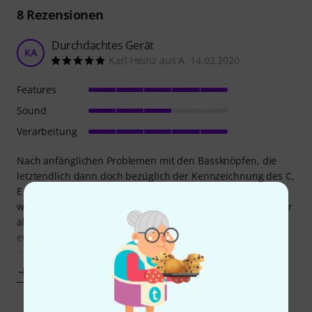
8
Rezensionen
Durchdachtes Gerät
KA
Karl-Heinz aus A. 14.02.2020
Features
Sound
Verarbeitung
Nach anfänglichen Problemen mit den Bassknöpfen, die
letztendlich dann doch bezüglich der Kennzeichnung des C,
E und Ab Knopfes nach meinen Vorstellungen angeordnet
werden konnten, bin ich zufrieden mit dem Instrument. Vor
allem die Belegung der Bassseite mit digitalen Klängen
ermöglicht schöne Möglichkeiten. Der Klang ist allerdings
im Hinblick auf Dynamik und
Mehr anzeigen