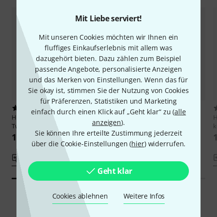
Mit Liebe serviert!
Mit unseren Cookies möchten wir Ihnen ein
fluffiges Einkaufserlebnis mit allem was
dazugehört bieten. Dazu zählen zum Beispiel
passende Angebote, personalisierte Anzeigen
und das Merken von Einstellungen. Wenn das für
Sie okay ist, stimmen Sie der Nutzung von Cookies
für Präferenzen, Statistiken und Marketing
1
1
einfach durch einen Klick auf „Geht klar“ zu (
alle
Hohner
Bravo III 72 myColor
Hohner
Bravo III 96 silent key
anzeigen
).
Twilight
red
k
Sie können Ihre erteilte Zustimmung jederzeit
1.725 CHF
1.699 CHF
über die Cookie-Einstellungen (
hier
) widerrufen.
Vergleichen
Vergleichen
Geht klar
Cookies ablehnen
Weitere Infos