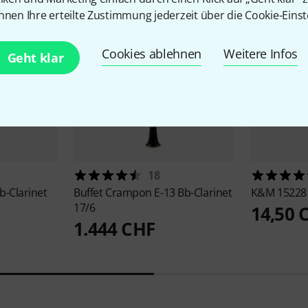
nnen Ihre erteilte Zustimmung jederzeit über die Cookie-Einst
Cookies ablehnen
Weitere Infos
Geht klar
18
b-Clarinet
Buffet Crampon
E-13 Bb-Clarinet
K&M
15228 
17/6
14,50 
1.444 CHF