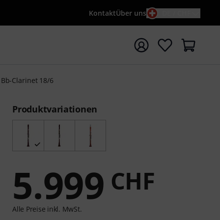
Kontakt
Über uns
DE / CHF
e mit Suchwort {searchTerm} starten
Bb-Clarinet 18/6
Produktvariationen
5.999
CHF
Alle Preise inkl. MwSt.