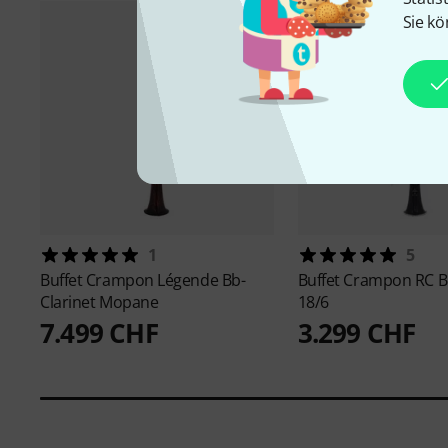
Sie kö
1
5
Buffet Crampon
Légende Bb-
Buffet Crampon
RC B
Clarinet Mopane
18/6
7.499 CHF
3.299 CHF