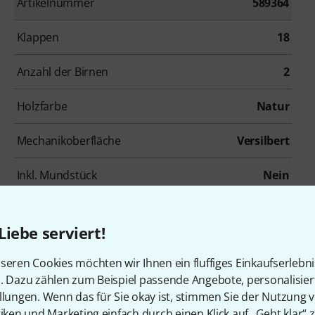
Artikelnummer
589364
Klappen
18
Anzahl der Birnen
2
Holzfarbe
Natur
Mechanikoberfläche
Versilbert
Inkl. Mundstück
Nein
Liebe serviert!
Zubehör & passende Artike
seren Cookies möchten wir Ihnen ein fluffiges Einkaufserlebn
n. Dazu zählen zum Beispiel passende Angebote, personalisie
llungen. Wenn das für Sie okay ist, stimmen Sie der Nutzung 
tiken und Marketing einfach durch einen Klick auf „Geht klar“ z