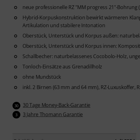
neue professionelle RZ "MM progress 21"-Bohrung (
Hybrid-Korpuskonstruktion bewirkt wärmeren Klang,
Artikulation und stabilere Intonation
Oberstück, Unterstück und Korpus außen: naturbe
Oberstück, Unterstück und Korpus innen: Komposit-
Schallbecher: naturbelassenes Cocobolo-Holz, ung
Tonloch-Einsätze aus Grenadillholz
ohne Mundstück
inkl. 2 Birnen (63 mm and 64 mm), RZ-Luxuskoffer, 
30 Tage Money-Back-Garantie
30
3 Jahre Thomann Garantie
3