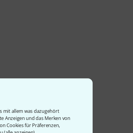
l
is mit allem was dazugehört
rte Anzeigen und das Merken von
von Cookies für Präferenzen,
u (
alle anzeigen
).