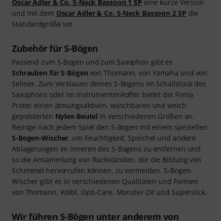
Oscar Adler & Co. S-Neck Bassoon 1 SP
eine kurze Version
und mit dem
Oscar Adler & Co. S-Neck Bassoon 2 SP
die
Standardgröße vor.
Zubehör für S-Bögen
Passend zum S-Bogen und zum Saxophon gibt es
Schrauben für S-Bögen
von Thomann, von Yamaha und von
Selmer. Zum Verstauen deines S-Bogens im Schallstück des
Saxophons oder im Instrumentenkoffer bietet die Firma
Protec einen atmungsaktiven, waschbaren und weich
gepolsterten
Nylex-Beutel
in verschiedenen Größen an.
Reinige nach jedem Spiel den S-Bogen mit einem speziellen
S-Bogen-Wischer
, um Feuchtigkeit, Speichel und andere
Ablagerungen im Inneren des S-Bogens zu entfernen und
so die Ansammlung von Rückständen, die die Bildung von
Schimmel hervorrufen können, zu vermeiden. S-Bogen-
Wischer gibt es in verschiedenen Qualitäten und Formen
von Thomann, Kölbl, Opti-Care, Monster Oil und Superslick.
Wir führen S-Bögen unter anderem von