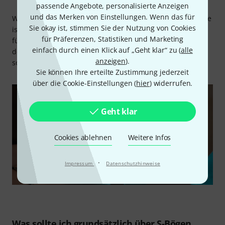
passende Angebote, personalisierte Anzeigen
und das Merken von Einstellungen. Wenn das für
Weil auch die Anschaffung eines S-Bogens Vertrauenssache
Sie okay ist, stimmen Sie der Nutzung von Cookies
ist, sorgt die
30 Tage Money-Back-Garantie
von Thomann
für Präferenzen, Statistiken und Marketing
für ein risikoloses und entspanntes Einkaufen. Und nach
einfach durch einen Klick auf „Geht klar“ zu (
alle
dem Kauf bieten dir
3 Jahre Thomann Garantie
lange und
anzeigen
).
sorgenfreie Freude am Instrument.
Sie können Ihre erteilte Zustimmung jederzeit
über die Cookie-Einstellungen (
hier
) widerrufen.
Geht klar
Cookies ablehnen
Weitere Infos
·
Impressum
Datenschutzhinweise
Was sollte ich grundsätzlich über S-Bögen