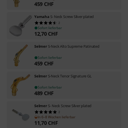
459
CHF
Yamaha
S- Neck Screw Silver plated
2
Sofort lieferbar
12,70
CHF
Selmer
S-Neck Alto Supreme Patinated
Sofort lieferbar
459
CHF
Selmer
S-Neck Tenor Signature GL
Sofort lieferbar
489
CHF
Selmer
S- Neck Screw Silver plated
2
In 6–8 Wochen lieferbar
11,70
CHF