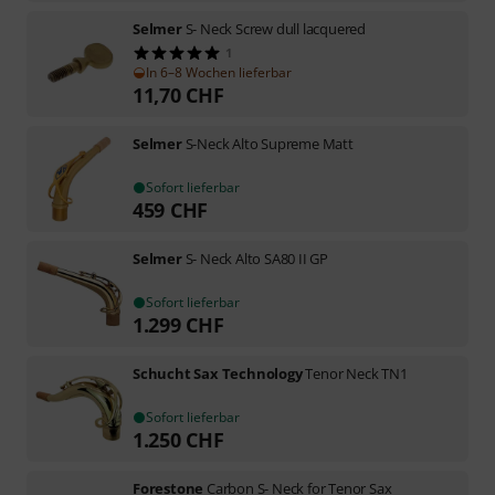
Selmer
S- Neck Screw dull lacquered
1
In 6–8 Wochen lieferbar
11,70
CHF
Selmer
S-Neck Alto Supreme Matt
Sofort lieferbar
459
CHF
Selmer
S- Neck Alto SA80 II GP
Sofort lieferbar
1.299
CHF
Schucht Sax Technology
Tenor Neck TN1
Sofort lieferbar
1.250
CHF
Forestone
Carbon S- Neck for Tenor Sax