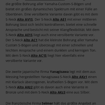
die größte Bohrung aller Yamaha-Custom-S-Bögen und
bietet ein großes dynamisches Spektrum mit einer Fülle an
Obertönen. Eine versilberte Variante davon gibt es mit dem
S-Neck
Alto AV1S
. Der S-Neck
Alto AE1
mit einer mittleren
Bohrung lässt sich leicht kontrollieren, bietet eine schnelle
Ansprache und besticht mit seiner Klangflexibilität. Mit dem
S-Neck
Alto AE1S
liegt auch eine versilberte Variante vor.
Der S-Neck
Alto AC1
hat die kleinste Bohrung aller Yamaha
Custom S-Bögen und überzeugt mit einer schnellen und
leichten Ansprache und einem dunklen und kernigen Ton.
Mit dem S-Neck
Alto AC1S
liegt hier ebenfalls eine
versilberte Variante vor.
Die zweite japanische Firma
Yanagisawa
legt mit dem aus
Messing hergestellten Yanagisawa S-Neck
Alto AKz1
einen
mit Klarlack überzogenen, kraftvollen S-Bogen vor. Mit dem
S-Neck
Alto AKz2
gibt es davon auch eine Variante in
Bronze und mit dem S-Neck
Alto AKz3
eine aus Silber.
Die französische Firma
Selmer
hält das größte Angebot an