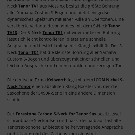
Neck
Tenor TV1
aus Messing besitzt die größte Bohrung
aller Yamaha Custom S-Bögen und bietet ein großes
dynamisches Spektrum mit einer Fülle an Obertönen. Eine
versilberte Variante davon gibt es mit dem S-Neck
Tenor
TV1S
. Der S-Neck
Tenor TE1
mit einer mittleren Bohrung
lässt sich leicht kontrollieren, bietet eine schnelle
Ansprache und besticht mit seiner Klangflexibilität. Der S-
Neck
Tenor TC1
hat die kleinste Bohrung aller Yamaha
Custom S-Bögen und überzeugt mit einer schnellen und
leichten Ansprache und einem dunklen und kernigen Ton.
Die deutsche Firma
Keilwerth
legt mit dem
ICON Nickel S-
Neck Tenor
einen absoluten Klang-Booster vor, der die
Saxophone der SX90R-Serie in eine andere Dimension
schickt.
Der
Forestone Carbon S-Neck for Tenor Sax
besitzt zwei
schraubbare Steckhülsen und passt deshalb auf fast alle
Tenorsaxophone. Er bietet eine hervorragende Ansprache
und ist aufgrund des Carbons korrosionsfrei.