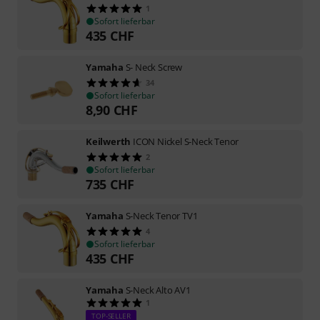
1
Sofort lieferbar
435
CHF
Yamaha
S- Neck Screw
34
Sofort lieferbar
8,90
CHF
Keilwerth
ICON Nickel S-Neck Tenor
2
Sofort lieferbar
735
CHF
Yamaha
S-Neck Tenor TV1
4
Sofort lieferbar
435
CHF
Yamaha
S-Neck Alto AV1
1
TOP-SELLER