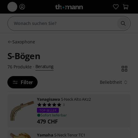
Suche 
Saxophone
S-Bögen
Beratung
76
Produkte
·
Filter
Beliebtheit
Yanagisawa
S-Neck Alto AKz2
3
TOP-SELLER
Sofort lieferbar
479
CHF
Yamaha
S-Neck Tenor TC1