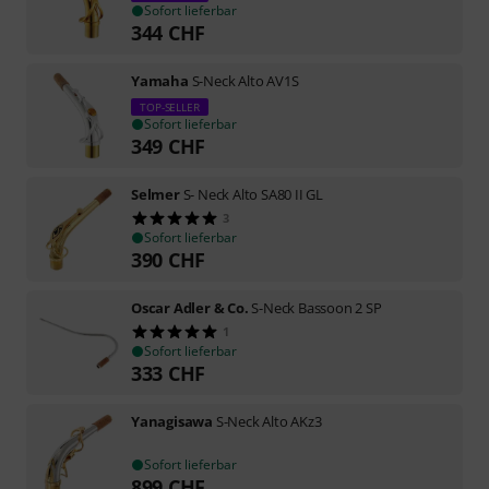
Sofort lieferbar
344
CHF
Yamaha
S-Neck Alto AV1S
TOP-SELLER
Sofort lieferbar
349
CHF
Selmer
S- Neck Alto SA80 II GL
3
Sofort lieferbar
390
CHF
Oscar Adler & Co.
S-Neck Bassoon 2 SP
1
Sofort lieferbar
333
CHF
Yanagisawa
S-Neck Alto AKz3
Sofort lieferbar
899
CHF