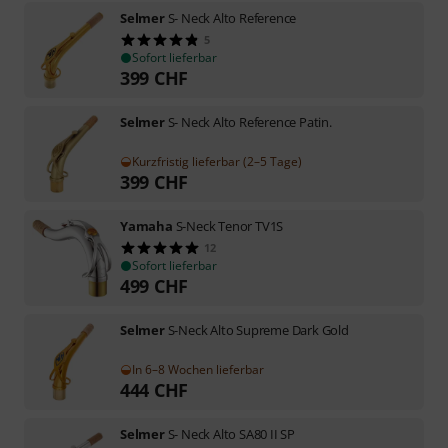
Selmer
S- Neck Alto Reference
5
Sofort lieferbar
399
CHF
Selmer
S- Neck Alto Reference Patin.
Kurzfristig lieferbar (2–5 Tage)
399
CHF
Yamaha
S-Neck Tenor TV1S
12
Sofort lieferbar
499
CHF
Selmer
S-Neck Alto Supreme Dark Gold
In 6–8 Wochen lieferbar
444
CHF
Selmer
S- Neck Alto SA80 II SP