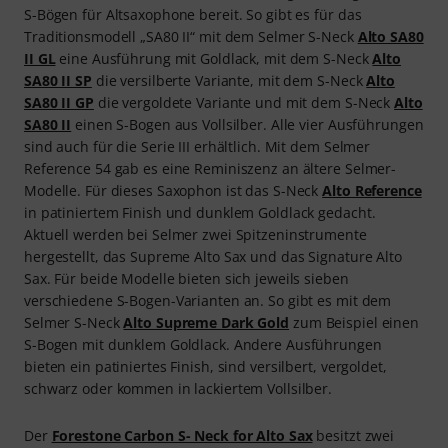
S-Bögen für Altsaxophone bereit. So gibt es für das
Traditionsmodell „SA80 II“ mit dem Selmer S-Neck
Alto SA80
II GL
eine Ausführung mit Goldlack, mit dem S-Neck
Alto
SA80 II SP
die versilberte Variante, mit dem S-Neck
Alto
SA80 II GP
die vergoldete Variante und mit dem S-Neck
Alto
SA80 II
einen S-Bogen aus Vollsilber. Alle vier Ausführungen
sind auch für die Serie III erhältlich. Mit dem Selmer
Reference 54 gab es eine Reminiszenz an ältere Selmer-
Modelle. Für dieses Saxophon ist das S-Neck
Alto Reference
in patiniertem Finish und dunklem Goldlack gedacht.
Aktuell werden bei Selmer zwei Spitzeninstrumente
hergestellt, das Supreme Alto Sax und das Signature Alto
Sax. Für beide Modelle bieten sich jeweils sieben
verschiedene S-Bogen-Varianten an. So gibt es mit dem
Selmer S-Neck
Alto Supreme Dark Gold
zum Beispiel einen
S-Bogen mit dunklem Goldlack. Andere Ausführungen
bieten ein patiniertes Finish, sind versilbert, vergoldet,
schwarz oder kommen in lackiertem Vollsilber.
Der
Forestone Carbon S- Neck for Alto Sax
besitzt zwei