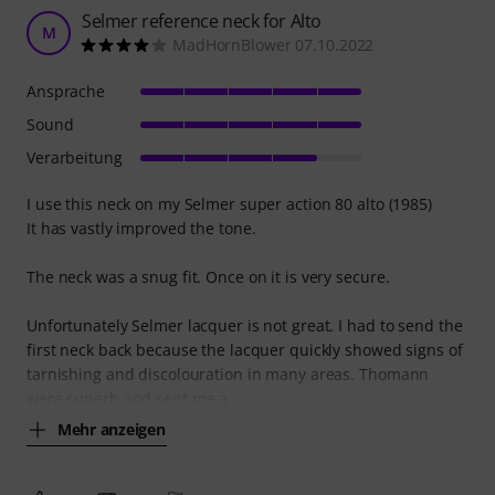
Selmer reference neck for Alto
M
MadHornBlower 07.10.2022
Ansprache
Sound
Verarbeitung
I use this neck on my Selmer super action 80 alto (1985)
It has vastly improved the tone.
The neck was a snug fit. Once on it is very secure.
Unfortunately Selmer lacquer is not great. I had to send the
first neck back because the lacquer quickly showed signs of
tarnishing and discolouration in many areas. Thomann
were superb and sent me a
Mehr anzeigen