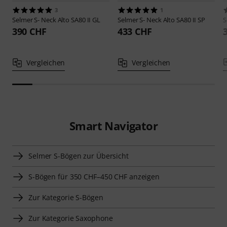
3
1
Selmer
S- Neck Alto SA80 II GL
Selmer
S- Neck Alto SA80 II SP
S
390 CHF
433 CHF
Vergleichen
Vergleichen
Smart Navigator
Selmer S-Bögen zur Übersicht
S-Bögen für 350 CHF–450 CHF anzeigen
Zur Kategorie S-Bögen
Zur Kategorie Saxophone