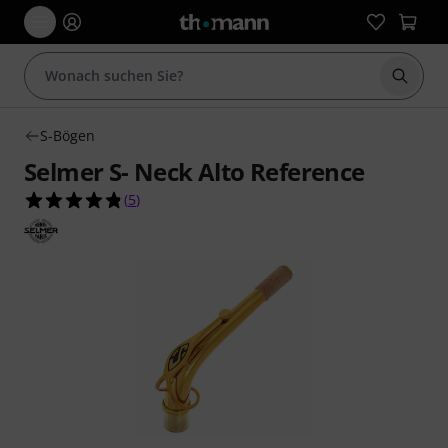
Suche 
S-Bögen
Selmer S- Neck Alto Reference
4.8 von 5 Sternen aus 5 Kundenbewertungen
(
5
)