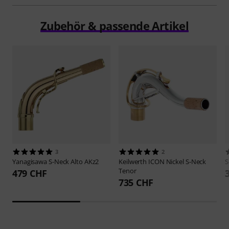
Zubehör & passende Artikel
3
2
Yanagisawa
S-Neck Alto AKz2
Keilwerth
ICON Nickel S-Neck
S
Tenor
479 CHF
735 CHF