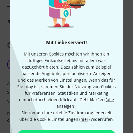
Mehr anzeigen
0
0
BEWERTUNG MELDEN
Mit Liebe serviert!
Übersetzung anzeigen
Mit unseren Cookies möchten wir Ihnen ein
Selmer Necks Open up a Colour of Sound.
fluffiges Einkaufserlebnis mit allem was
Wonderful!
T
dazugehört bieten. Dazu zählen zum Beispiel
TJ201 24.09.2022
passende Angebote, personalisierte Anzeigen
und das Merken von Einstellungen. Wenn das für
Ansprache
Sie okay ist, stimmen Sie der Nutzung von Cookies
Sound
für Präferenzen, Statistiken und Marketing
einfach durch einen Klick auf „Geht klar“ zu (
alle
Verarbeitung
anzeigen
).
Sie können Ihre erteilte Zustimmung jederzeit
Fits well to all selmer's, Projects and plays smooth like a
über die Cookie-Einstellungen (
hier
) widerrufen.
dream. Love it.