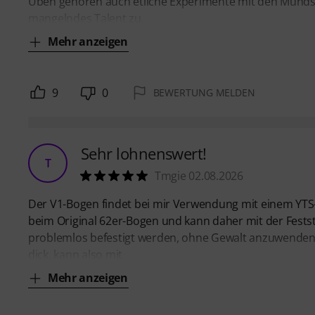
Üben gehören auch etliche Experimente mit den Mundst
mangelndes Talent zu
Mehr anzeigen
9
0
BEWERTUNG MELDEN
Sehr lohnenswert!
T
Tmgie 02.08.2026
Der V1-Bogen findet bei mir Verwendung mit einem YTS-6
beim Original 62er-Bogen und kann daher mit der Fest
problemlos befestigt werden, ohne Gewalt anzuwenden. 
dick, kann also mit
Mehr anzeigen