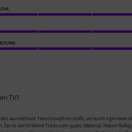
ACHE
EITUNG
en TV1
f das wunderbare Tenorsaxophon stößt, versucht irgendwie d
 Sei es durch kleine Tricks oder gutes Material. Neben fleißi