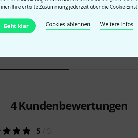
nnen Ihre erteilte Zustimmung jederzeit über die Cookie-Einst
Cookies ablehnen
Weitere Infos
2
Geht klar
lto AKz2
Keilwerth
ICON Nickel S-Neck
Selmer
S- N
Tenor
390 C
735 CHF
4
Kundenbewertungen
5
/ 5