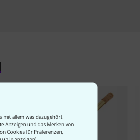
l
is mit allem was dazugehört
rte Anzeigen und das Merken von
von Cookies für Präferenzen,
u (
alle anzeigen
).