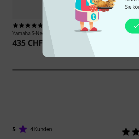
Sie kö
1
3
Yamaha
S-Neck Tenor TC1
Yanagisawa
S-Neck A
435 CHF
479 CHF
5
4 Kunden