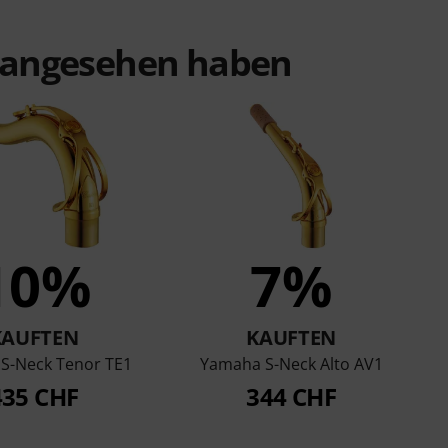
t angesehen haben
10%
7%
KAUFTEN
KAUFTEN
S-Neck Tenor TE1
Yamaha S-Neck Alto AV1
435 CHF
344 CHF