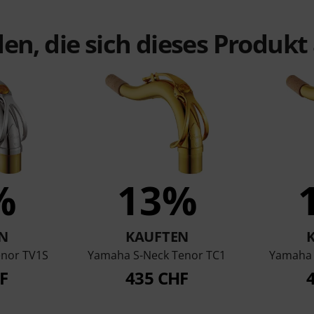
en, die sich dieses Produk
%
13%
N
KAUFTEN
enor TV1S
Yamaha S-Neck Tenor TC1
Yamaha 
F
435 CHF