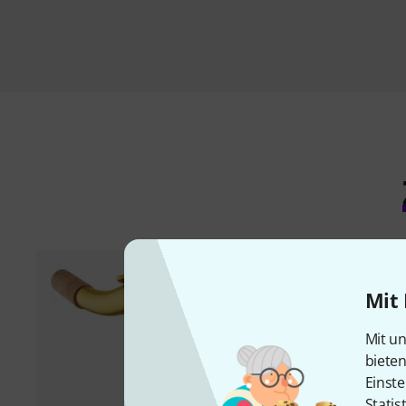
Mit 
Mit un
biete
Einste
Statis