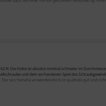
ücken dazu. Mit einer Portion gesundem Selbstbetrug hoffe 
2 III. Die Hülse ist absolut minimal schmaler im Durchmesser
stellschraube und dem vorhandenen Spiel des Schraubgewind
Der von Yamaha verwendete Kork ist qualitativ gut und nich