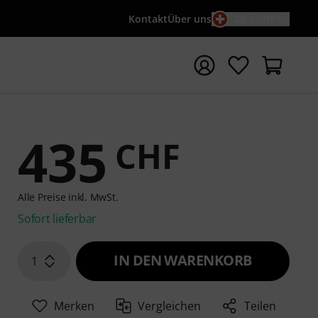
Kontakt
Über uns
DE / CHF
e mit Suchwort {searchTerm} starten
435
CHF
Alle Preise inkl. MwSt.
Sofort lieferbar
IN DEN WARENKORB
1
Merken
Vergleichen
Teilen