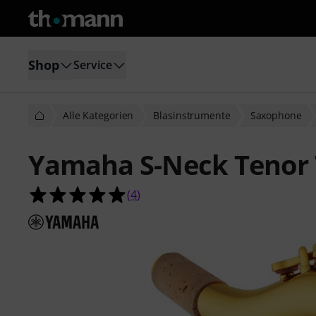
Shop
Service
Alle Kategorien
Blasinstrumente
Saxophone
Yamaha S-Neck Tenor
5.0 von 5 Sternen aus 4 Kundenbe
(
4
)