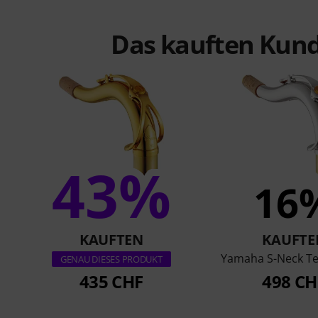
Das kauften Kund
43%
16
KAUFTEN
KAUFTE
Yamaha S-Neck T
GENAU DIESES PRODUKT
435 CHF
498 CH