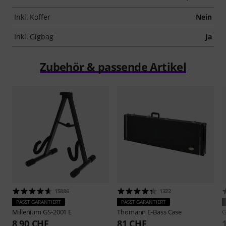
Inkl. Koffer
Nein
Inkl. Gigbag
Ja
Zubehör & passende Artikel
15886
1322
PASST GARANTIERT
PASST GARANTIERT
Millenium
GS-2001 E
Thomann
E-Bass Case
G
8,90 CHF
81 CHF