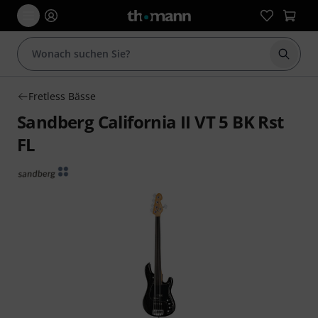
Suche 
Fretless Bässe
Sandberg California II VT 5 BK Rst
FL