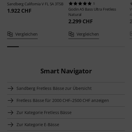
Sandberg
California V FL SA 3TSB
5
Godin
A5 Bass Ultra Fretless
W
1.922 CHF
Natural
4
2.299 CHF
Vergleichen
Vergleichen
Smart Navigator
Sandberg Fretless Bässe zur Übersicht
Fretless Bässe für 2000 CHF–2500 CHF anzeigen
Zur Kategorie Fretless Bässe
Zur Kategorie E-Bässe