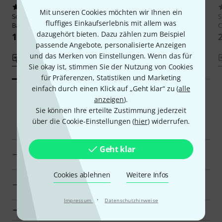
20
5
Mit unseren Cookies möchten wir Ihnen ein
Schatten Design
BJ-02 Player
Schatten Design
D-4 Std
S
fluffiges Einkaufserlebnis mit allem was
Banjo Pickup
Dulcimer Pickup
C
dazugehört bieten. Dazu zählen zum Beispiel
139 CHF
135 CHF
passende Angebote, personalisierte Anzeigen
und das Merken von Einstellungen. Wenn das für
Vergleichen
Vergleichen
Sie okay ist, stimmen Sie der Nutzung von Cookies
für Präferenzen, Statistiken und Marketing
einfach durch einen Klick auf „Geht klar“ zu (
alle
anzeigen
).
Sie können Ihre erteilte Zustimmung jederzeit
Smart Navigator
über die Cookie-Einstellungen (
hier
) widerrufen.
Geht klar
Schatten Design Tonabnehmer für
Folkloreinstrumente zur Übersicht
Cookies ablehnen
Weitere Infos
Tonabnehmer für Folkloreinstrumente für 180 CHF–
220 CHF anzeigen
·
Impressum
Datenschutzhinweise
Zur Kategorie Tonabnehmer für Folkloreinstrumente