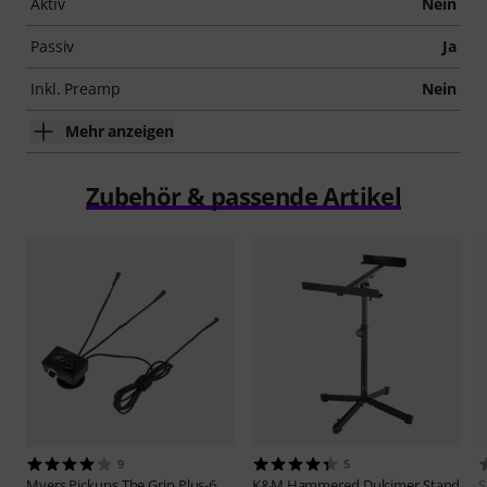
Aktiv
Nein
Passiv
Ja
Inkl. Preamp
Nein
Mehr anzeigen
Zubehör & passende Artikel
9
5
Myers Pickups
The Grip Plus-6
K&M
Hammered Dulcimer Stand
S