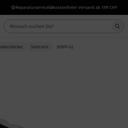
Reparaturservice
kostenfreier Versand ab 199 CHF
Such
Datenstecker
Seetronic
SE8FF-02
wertungen