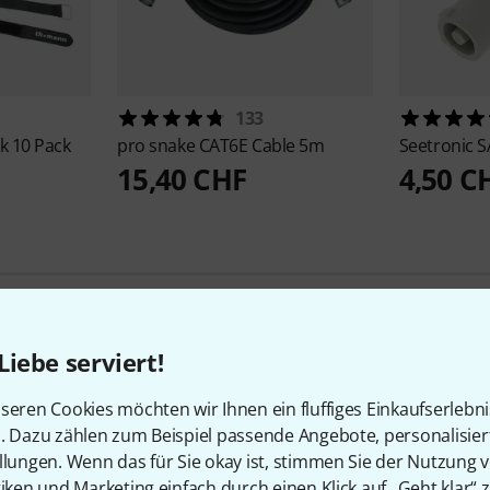
133
k 10 Pack
pro snake
CAT6E Cable 5m
Seetronic
S
15,40 CHF
4,50 C
Liebe serviert!
1
Kundenbewertungen
seren Cookies möchten wir Ihnen ein fluffiges Einkaufserlebn
n. Dazu zählen zum Beispiel passende Angebote, personalisie
llungen. Wenn das für Sie okay ist, stimmen Sie der Nutzung 
tiken und Marketing einfach durch einen Klick auf „Geht klar“ z