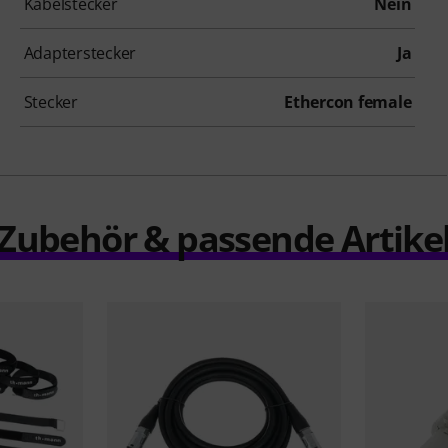
Kabelstecker
Nein
Adapterstecker
Ja
Stecker
Ethercon female
Zubehör & passende Artike