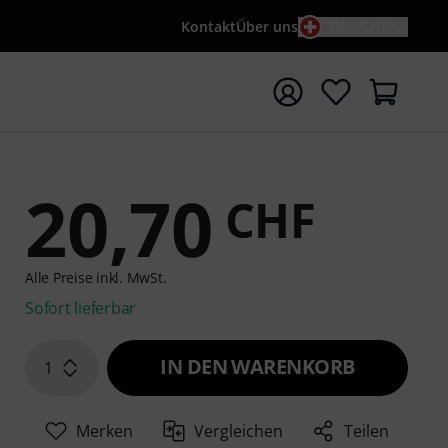
Kontakt
Über uns
DE / CHF
e mit Suchwort {searchTerm} starten
20,70
CHF
Alle Preise inkl. MwSt.
Sofort lieferbar
IN DEN WARENKORB
1
Merken
Vergleichen
Teilen