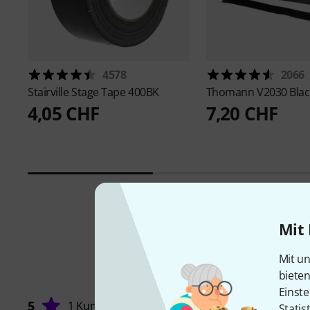
4578
2066
Stairville
Stage Tape 400BK
Thomann
V2030 Blac
4,05 CHF
7,20 CHF
Mit 
Mit un
biete
Einste
5
1 Kunde
Statis