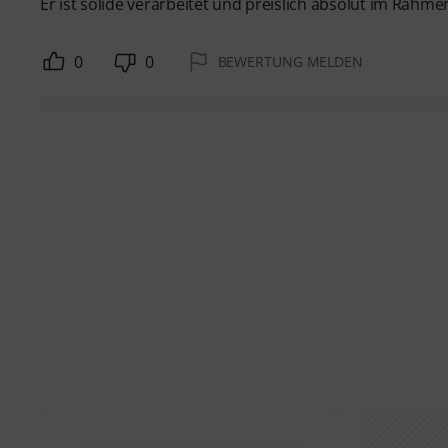
Er ist solide verarbeitet und preislich absolut im Rahme
0
0
BEWERTUNG MELDEN