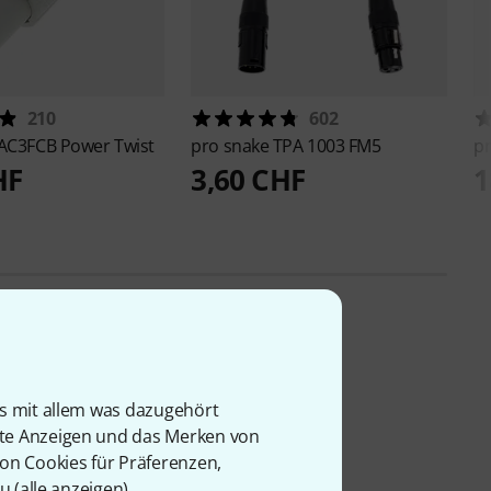
210
602
AC3FCB Power Twist
pro snake
TPA 1003 FM5
p
HF
3,60 CHF
1
is mit allem was dazugehört
rte Anzeigen und das Merken von
von Cookies für Präferenzen,
u (
alle anzeigen
).