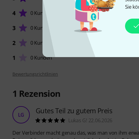
Sie kö
4
0 Kunden
3
0 Kunden
VERARB
2
0 Kunden
1
0 Kunden
Bewertungsrichtlinien
1
Rezension
Gutes Teil zu gutem Preis
LG
Lukas G! 22.06.2026
Der Verbinder macht genau das, was man von ihm erwa