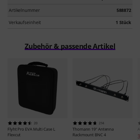
Artikelnummer
588872
Verkaufseinheit
1 Stück
Zubehör & passende Artikel
20
214
Flyht Pro
EVA Multi Case L
Thomann
19" Antenna
A
Flexcut
Rackmount BNC 4