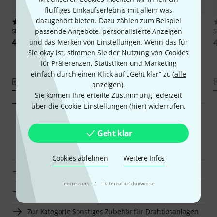
fluffiges Einkaufserlebnis mit allem was
dazugehört bieten. Dazu zählen zum Beispiel
3
1
passende Angebote, personalisierte Anzeigen
Shure
WA712-Gold
Shure
WA712-Pink
S
44 CHF
44 CHF
und das Merken von Einstellungen. Wenn das für
Sie okay ist, stimmen Sie der Nutzung von Cookies
für Präferenzen, Statistiken und Marketing
einfach durch einen Klick auf „Geht klar“ zu (
alle
Vergleichen
Vergleichen
anzeigen
).
Sie können Ihre erteilte Zustimmung jederzeit
über die Cookie-Einstellungen (
hier
) widerrufen.
Geht klar
Smart Navigator
Cookies ablehnen
Weitere Infos
Shure Sonstiges Mikrofonzubehör zur Übersicht
·
Impressum
Datenschutzhinweise
Zur Kategorie Sonstiges Mikrofonzubehör
Zur Kategorie Sonstiges Zubehör für Drahtlosanlagen