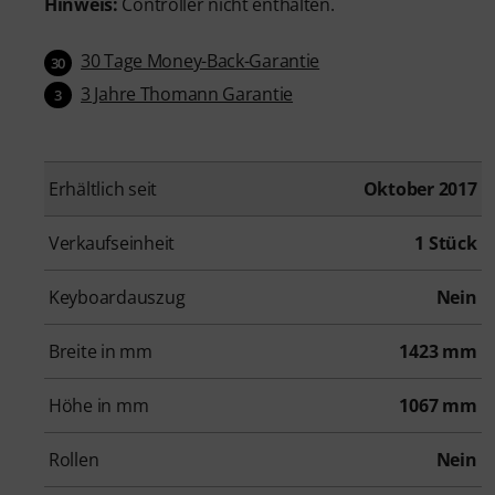
Hinweis:
Controller nicht enthalten.
30 Tage Money-Back-Garantie
30
3 Jahre Thomann Garantie
3
Erhältlich seit
Oktober 2017
Verkaufseinheit
1 Stück
Keyboardauszug
Nein
Breite in mm
1423 mm
Höhe in mm
1067 mm
Rollen
Nein