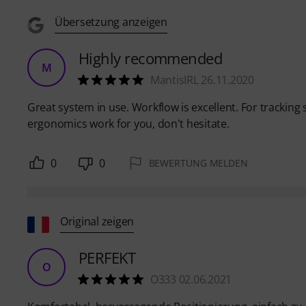
Übersetzung anzeigen
Highly recommended
M
MantisIRL 26.11.2020
Great system in use. Workflow is excellent. For tracking s
ergonomics work for you, don't hesitate.
0
0
BEWERTUNG MELDEN
Original zeigen
PERFEKT
O
O333 02.06.2021