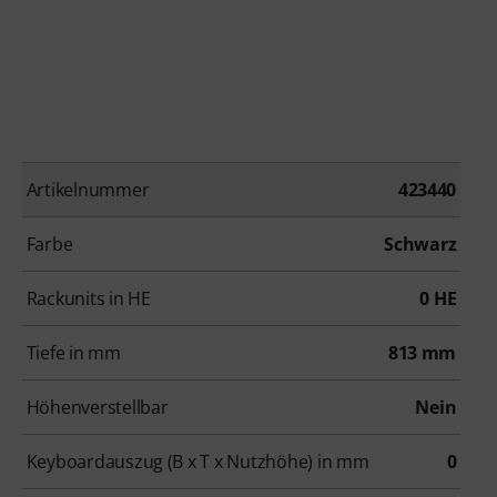
Artikelnummer
423440
Farbe
Schwarz
Rackunits in HE
0 HE
Tiefe in mm
813 mm
Höhenverstellbar
Nein
Keyboardauszug (B x T x Nutzhöhe) in mm
0