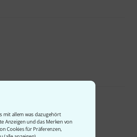
l
is mit allem was dazugehört
rte Anzeigen und das Merken von
von Cookies für Präferenzen,
u (
alle anzeigen
).