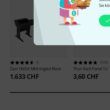
Sie kö
5
1115
Zaor
ONDA MKII Angled Black
Thon
Rack Panel 1U
1.633 CHF
3,60 CHF