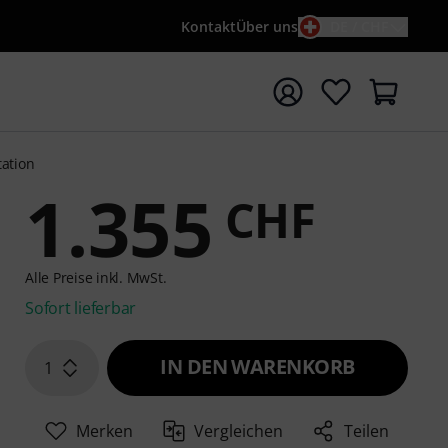
Kontakt
Über uns
DE / CHF
e mit Suchwort {searchTerm} starten
tation
1.355
CHF
Alle Preise inkl. MwSt.
Sofort lieferbar
IN DEN WARENKORB
1
Merken
Vergleichen
Teilen