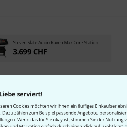
Steven Slate Audio Raven Max Core Station
3.699 CHF
Liebe serviert!
Zubehör & passende Artike
seren Cookies möchten wir Ihnen ein fluffiges Einkaufserlebn
n. Dazu zählen zum Beispiel passende Angebote, personalisie
llungen. Wenn das für Sie okay ist, stimmen Sie der Nutzung 
tiken und Marketing einfach durch einen Klick auf „Geht klar“ z