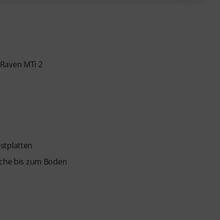
 Raven MTi 2
stplatten
läche bis zum Boden