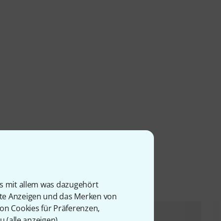
l
is mit allem was dazugehört
rte Anzeigen und das Merken von
von Cookies für Präferenzen,
u (
alle anzeigen
).