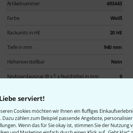
Artikelnummer
493443
Farbe
Weiß
Rackunits in HE
20 HE
Tiefe in mm
940 mm
Höhenverstellbar
Nein
Keyboardauszug (B x T x Nutzhöhe) in mm
0
Liebe serviert!
Zubehör & passende Artike
seren Cookies möchten wir Ihnen ein fluffiges Einkaufserlebn
n. Dazu zählen zum Beispiel passende Angebote, personalisie
llungen. Wenn das für Sie okay ist, stimmen Sie der Nutzung 
tiken und Marketing einfach durch einen Klick auf „Geht klar“ z