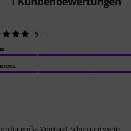
1
Kundenbewertungen
5
/ 5
ES
EITUNG
auch für große Monitore). Schön und wertig