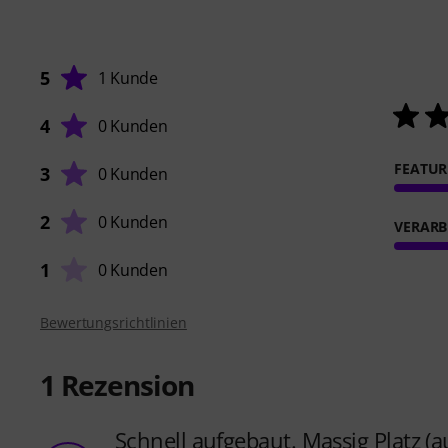
5
1 Kunde
4
0 Kunden
FEATUR
3
0 Kunden
2
0 Kunden
VERARB
1
0 Kunden
Bewertungsrichtlinien
1
Rezension
Schnell aufgebaut. Massig Platz (