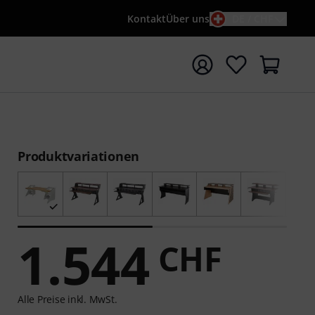
Kontakt
Über uns
DE / CHF
e mit Suchwort {searchTerm} starten
Produktvariationen
1.544
CHF
Alle Preise inkl. MwSt.