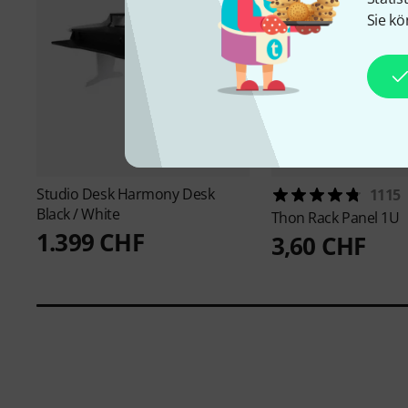
Sie kö
Studio Desk
Harmony Desk
1115
Black / White
Thon
Rack Panel 1U
1.399 CHF
3,60 CHF