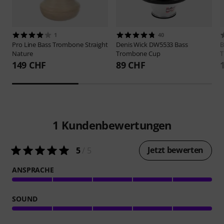
1
40
Pro Line
Bass Trombone Straight
Denis Wick
DW5533 Bass
B
Nature
Trombone Cup
T
149 CHF
89 CHF
1
Kundenbewertungen
Jetzt bewerten
5
/ 5
ANSPRACHE
SOUND