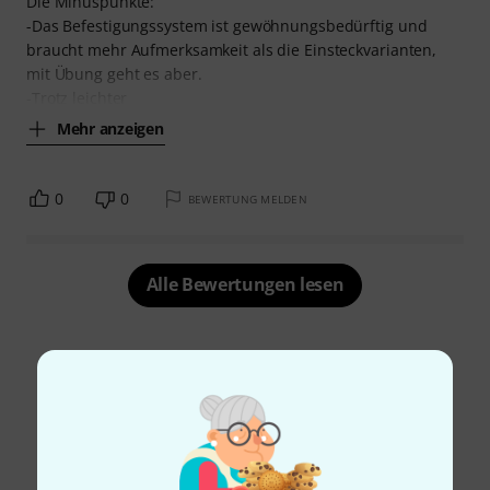
Die Minuspunkte:
-Das Befestigungssystem ist gewöhnungsbedürftig und
braucht mehr Aufmerksamkeit als die Einsteckvarianten,
mit Übung geht es aber.
-Trotz leichter
Mehr anzeigen
0
0
BEWERTUNG MELDEN
Alle Bewertungen lesen
Schon gewusst?
Alle
Ratgeber