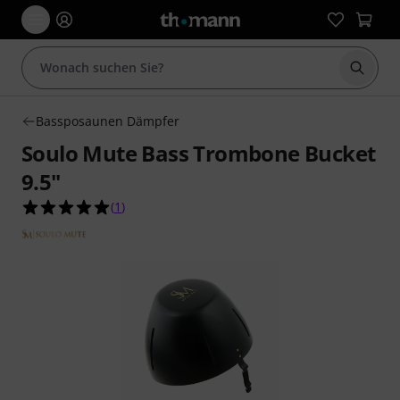
Suche 
Bassposaunen Dämpfer
Soulo Mute Bass Trombone Bucket
9.5"
5.0 von 5 Sternen aus 1 Kundenbewertungen
(
1
)