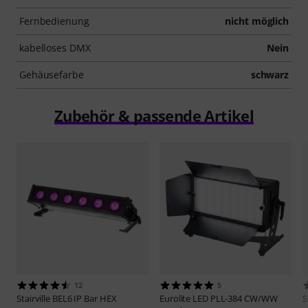
Fernbedienung
nicht möglich
kabelloses DMX
Nein
Gehäusefarbe
schwarz
Zubehör & passende Artikel
12
5
Stairville
BEL6 IP Bar HEX
Eurolite
LED PLL-384 CW/WW
S