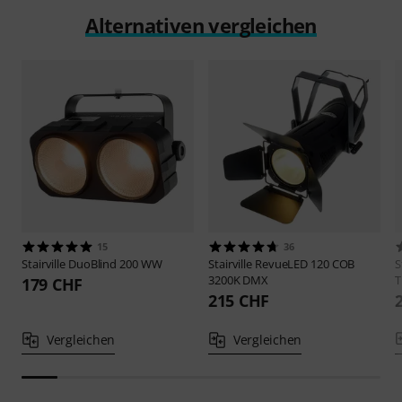
Alternativen vergleichen
15
36
Stairville
DuoBlind 200 WW
Stairville
RevueLED 120 COB
S
3200K DMX
T
179 CHF
215 CHF
Vergleichen
Vergleichen