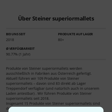
Über Steiner superiormallets
BEI UNS SEIT
PRODUKTE AUF LAGER
2018
80+
Ø VERFÜGBARKEIT
90.77% (1 Jahr)
Produkte von Steiner superiormallets werden
ausschließlich in Fabriken aus Österreich gefertigt.
Aktuell führen wir 109 Produkte von Steiner
superiormallets – davon sind 83 direkt ab Lager
Treppendorf verfügbar (und natürlich auch in unserem
Laden antestbar) . Wir führen Produkte von Steiner
superiormallets seit 2018.
Insgesamt 15 Produkte von Steiner superiormallets sind
derzeit Top-Seller von Thomann, u. a. in den Kategorien