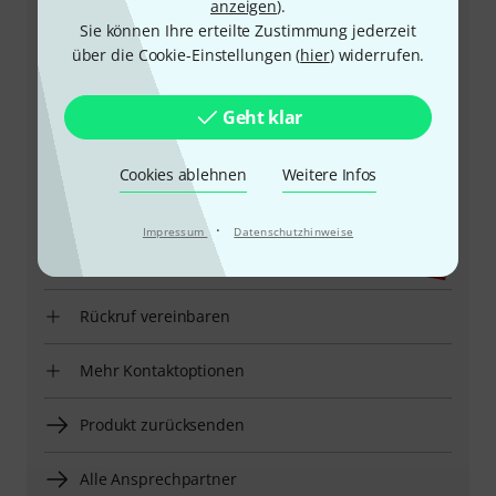
anzeigen
).
Sie können Ihre erteilte Zustimmung jederzeit
über die Cookie-Einstellungen (
hier
) widerrufen.
+41-715670831
Geht klar
Unser Thomann Team Kundenservice steht Ihnen bei
allen Fragen und Problemen nach dem Kauf zur Seite.
Cookies ablehnen
Weitere Infos
Kundennummer bereithalten
·
Impressum
Datenschutzhinweise
Öffnungszeiten
Rückruf vereinbaren
Mehr Kontaktoptionen
Produkt zurücksenden
Alle Ansprechpartner