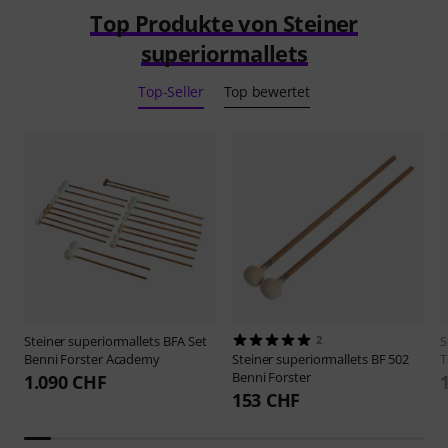
Top Produkte von Steiner
superiormallets
Top-Seller
Top bewertet
Steiner superiormallets
BFA Set
2
S
Benni Forster Academy
Steiner superiormallets
BF 502
T
Benni Forster
1.090 CHF
153 CHF