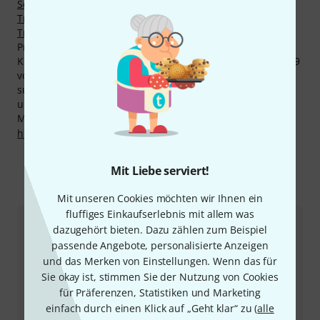
Schlägel für Dreh- und Pedal Pauken
,
Schlägel für Kleine
Trommeln
,
Hämmer für Röhrenglocken
und
Schlägel für
Triangeln
.
Produkte von Steiner superiormallets können die höchste
Kundenzufriedenheit nachweisen. Mit durchschnittlich 4.9
von fünf Sternen liegen Produkte von Steiner
superiormallets über den meisten anderen Marken in
unserem Sortiment.
Mehr Informationen zum Hersteller finden Sie auf
http://www.mallets.at
Mit Liebe serviert!
So erreichen Sie uns
Mit unseren Cookies möchten wir Ihnen ein
fluffiges Einkaufserlebnis mit allem was
dazugehört bieten. Dazu zählen zum Beispiel
Kundenservice Schweiz
passende Angebote, personalisierte Anzeigen
und das Merken von Einstellungen. Wenn das für
Sie okay ist, stimmen Sie der Nutzung von Cookies
für Präferenzen, Statistiken und Marketing
einfach durch einen Klick auf „Geht klar“ zu (
alle