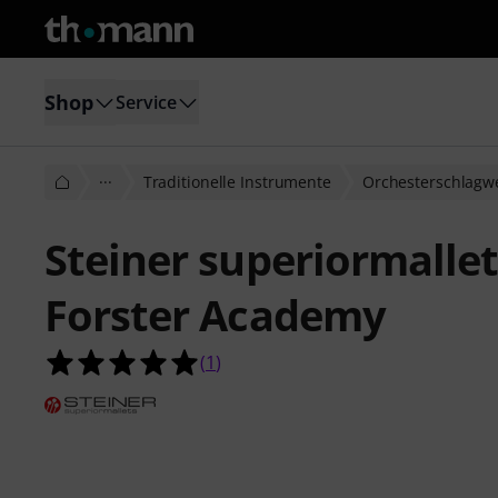
Shop
Service
···
Traditionelle Instrumente
Orchesterschlagw
Steiner superiormalle
Forster Academy
5.0 von 5 Sternen aus 1 Kundenbe
(
1
)