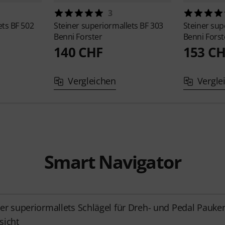
3
ets
BF 502
Steiner superiormallets
BF 303
Steiner sup
Benni Forster
Benni Forst
140 CHF
153 C
Vergleichen
Vergle
Smart Navigator
ner superiormallets Schlägel für Dreh- und Pedal Pauke
sicht