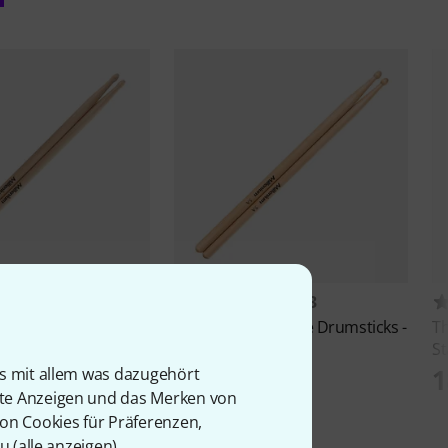
1982
2713
A Drum Sticks Maple
Millenium
5A Maple Drumsticks -
T
Wood-
S
HF
1,99 CHF
1
is mit allem was dazugehört
rte Anzeigen und das Merken von
von Cookies für Präferenzen,
u (
alle anzeigen
).