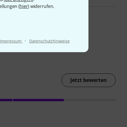
ellungen (
hier
) widerrufen.
·
Impressum
Datenschutzhinweise
Jetzt bewerten