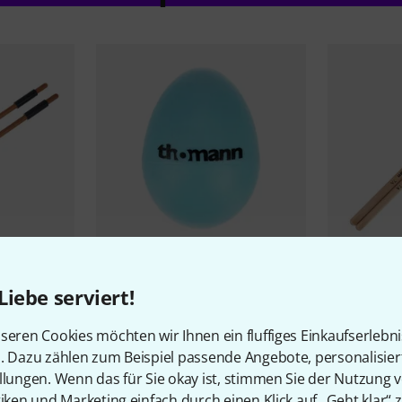
rs Flanel
2315
Liebe serviert!
Millenium
Thomann Egg Shaker
Millenium
7
-Wood-
0,90 CHF
1,99 C
seren Cookies möchten wir Ihnen ein fluffiges Einkaufserlebn
n. Dazu zählen zum Beispiel passende Angebote, personalisie
llungen. Wenn das für Sie okay ist, stimmen Sie der Nutzung 
tiken und Marketing einfach durch einen Klick auf „Geht klar“ z