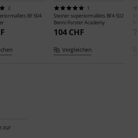
2
1
eriormallets
BF 504
Steiner superiormallets
BFA 502
St
er
Benni Forster Academy
V
HF
104 CHF
7
ichen
Vergleichen
n zur