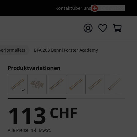
Kontakt
Über uns
DE / CHF
e mit Suchwort {searchTerm} starten
periormallets
BFA 203 Benni Forster Academy
Produktvariationen
113
CHF
Alle Preise inkl. MwSt.