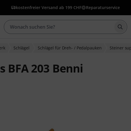
kostenfreier Versand ab 199 CHF
Reparaturservice
Such
erk
Schlägel
Schlägel für Dreh- / Pedalpauken
Steiner su
ts BFA 203 Benni
wertungen