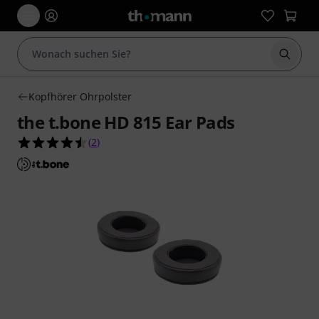
Suche 
Kopfhörer Ohrpolster
the t.bone HD 815 Ear Pads
4.5 von 5 Sternen aus 2 Kundenbewertungen
(
2
)