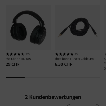
315
15
the t.bone
HD 815
the t.bone
HD 815 Cable 3m
S
V
29 CHF
6,30 CHF
2
Kundenbewertungen