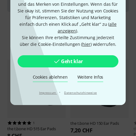
Kopfhörer
und das Merken von Einstellungen. Wenn das für
Sie okay ist, stimmen Sie der Nutzung von Cookies
für Präferenzen, Statistiken und Marketing
einfach durch einen Klick auf „Geht klar“ zu (
alle
anzeigen
).
Sie können Ihre erteilte Zustimmung jederzeit
über die Cookie-Einstellungen (
hier
) widerrufen.
Alternativen vergleichen
Geht klar
Cookies ablehnen
Weitere Infos
·
Impressum
Datenschutzhinweise
1
the t.bone
HD 150 Ear Pads
the t.bone
HD 515 Ear Pads
t
7,20 CHF
P
8 CHF