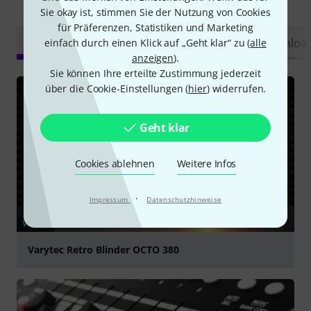
Schon gewusst?
Sie okay ist, stimmen Sie der Nutzung von Cookies
für Präferenzen, Statistiken und Marketing
Alle
Videos
Ratgeber
Testberichte
Downloa
einfach durch einen Klick auf „Geht klar“ zu (
alle
anzeigen
).
Sie können Ihre erteilte Zustimmung jederzeit
über die Cookie-Einstellungen (
hier
) widerrufen.
Geht klar
Cookies ablehnen
Weitere Infos
·
Impressum
Datenschutzhinweise
VIDEO
Varytec Retro Blinder OCTO 380
abspielen