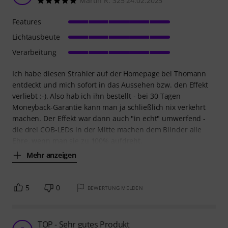
Martin R. 325 24.02.2025
Features
Lichtausbeute
Verarbeitung
Ich habe diesen Strahler auf der Homepage bei Thomann
entdeckt und mich sofort in das Aussehen bzw. den Effekt
verliebt :-). Also hab ich ihn bestellt - bei 30 Tagen
Moneyback-Garantie kann man ja schließlich nix verkehrt
machen. Der Effekt war dann auch "in echt" umwerfend -
die drei COB-LEDs in der Mitte machen dem Blinder alle
Ehre, wenn man sie zu 100% aufdreht.
Mehr anzeigen
5
0
BEWERTUNG MELDEN
TOP - Sehr gutes Produkt