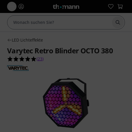
Suche 
LED Lichteffekte
Varytec Retro Blinder OCTO 380
4.9 von 5 Sternen aus 23 Kundenbewertungen
(
23
)