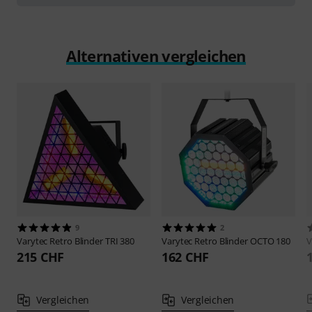
Alternativen vergleichen
9
2
Varytec
Retro Blinder TRI 380
Varytec
Retro Blinder OCTO 180
V
215 CHF
162 CHF
Vergleichen
Vergleichen