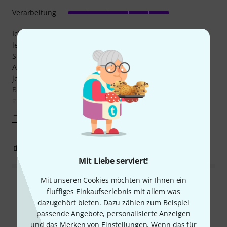
Verarbeitung
Ich denke wir alle kennen die Portman P1 Blinder, doch
leider sind knapp 2800 Euro pro gerät ohne Case oder
Stative einfach viel Geld. Ich habe mich lange nach
Alternativen umgeschaut, aber leider nichts gefunden. Bis
jetzt, der Varytec Retro Blinder hat zwar nicht dieselbe
Blumenartige bauform wie die Portman Lampen, jedoch
gleiche Effekte zum viel günstigeren Preis
Mehr anzeigen
1
0
BEWERTUNG MELDEN
Mit Liebe serviert!
Mit unseren Cookies möchten wir Ihnen ein
Alle Bewertungen lesen
fluffiges Einkaufserlebnis mit allem was
dazugehört bieten. Dazu zählen zum Beispiel
passende Angebote, personalisierte Anzeigen
und das Merken von Einstellungen. Wenn das für