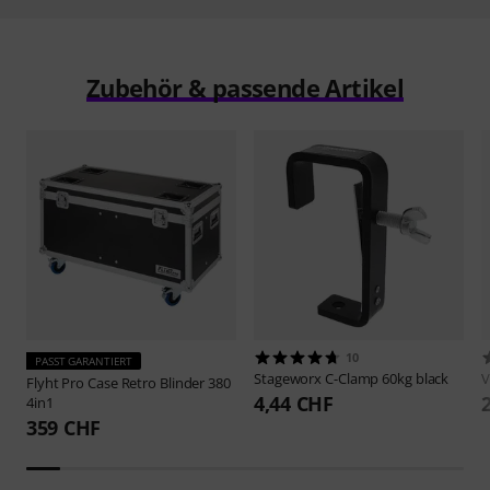
Zubehör & passende Artikel
10
PASST GARANTIERT
Stageworx
C-Clamp 60kg black
V
Flyht Pro
Case Retro Blinder 380
4,44 CHF
4in1
359 CHF