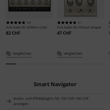
169
12
XLN Audio
RC-20 Retro Color
XLN Audio
DS-10 Drum Shaper
F
82 CHF
47 CHF
Vergleichen
Vergleichen
Smart Navigator
Audio- und Effektplugins für 100 CHF–140 CHF
anzeigen