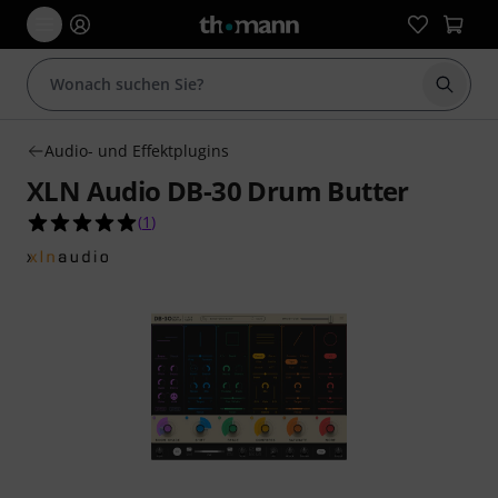
Suche 
Audio- und Effektplugins
XLN Audio DB-30 Drum Butter
5.0 von 5 Sternen aus 1 Kundenbewertungen
(
1
)