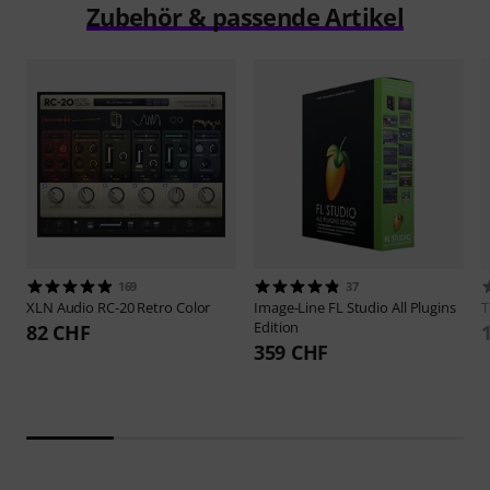
Zubehör & passende Artikel
169
37
XLN Audio
RC-20 Retro Color
Image-Line
FL Studio All Plugins
T
Edition
82 CHF
359 CHF