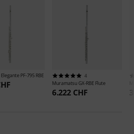
s
Elegante PF-795 RBE
4
CHF
Muramatsu
GX-RBE Flute
M
6.222 CHF
3