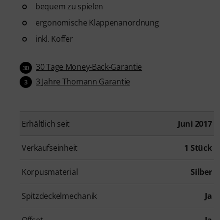
bequem zu spielen
ergonomische Klappenanordnung
inkl. Koffer
30 Tage Money-Back-Garantie
30
3 Jahre Thomann Garantie
3
Erhältlich seit
Juni 2017
Verkaufseinheit
1 Stück
Korpusmaterial
Silber
Spitzdeckelmechanik
Ja