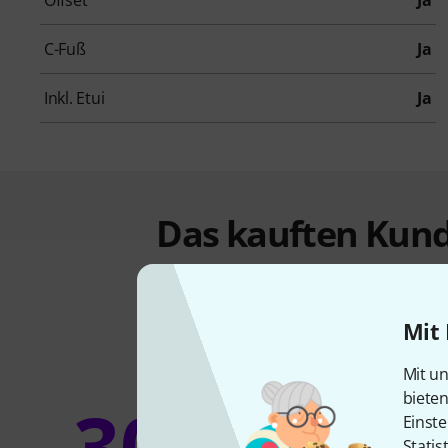
Offset
Ja
C-Fuß
Ja
Inkl. Etui
Ja
Das kauften Kund
Mit 
Mit un
biete
30%
Einste
Statis