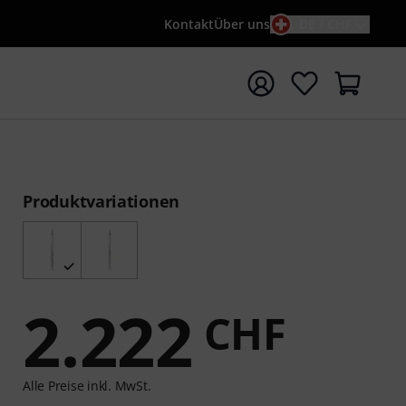
Kontakt
Über uns
DE / CHF
e mit Suchwort {searchTerm} starten
Produktvariationen
2.222
CHF
Alle Preise inkl. MwSt.