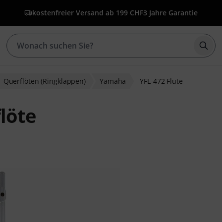
kostenfreier Versand ab 199 CHF
3 Jahre Garantie
Such
Querflöten (Ringklappen)
Yamaha
YFL-472 Flute
löte
wertungen