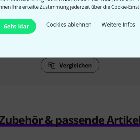
%
11%
nnen Ihre erteilte Zustimmung jederzeit über die Cookie-Einst
N
KAUFTEN
Cookies ablehnen
Weitere Infos
Geht klar
L Flute
Yamaha YFL-372 H Flute
Yamah
F
1.444 CHF
2
Vergleichen
Zubehör & passende Artike