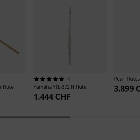
Pearl Flute
4
3.899 
r Flute
Yamaha
YFL-372 H Flute
1.444 CHF