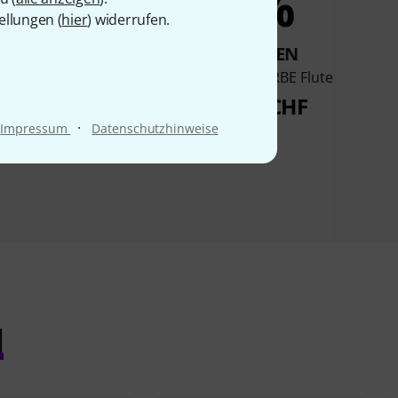
11%
9%
ellungen (
hier
) widerrufen.
KAUFTEN
KAUFTEN
a YFL-577 Flute
Azumi AZ-S3 RBE Flute
.955 CHF
2.539 CHF
·
Impressum
Datenschutzhinweise
l