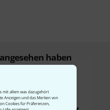
t angesehen haben
is mit allem was dazugehört
rte Anzeigen und das Merken von
von Cookies für Präferenzen,
u (
alle anzeigen
).