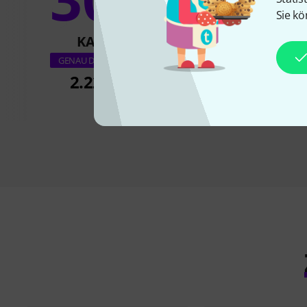
12
Sie kö
KAUFTEN
KAUFTE
Yamaha YFL-272S
GENAU DIESES PRODUKT
2.222 CHF
689 CH