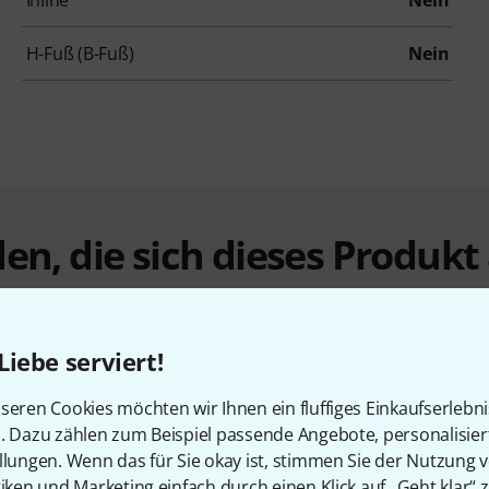
Inline
Nein
H-Fuß (B-Fuß)
Nein
en, die sich dieses Produk
Liebe serviert!
seren Cookies möchten wir Ihnen ein fluffiges Einkaufserlebn
n. Dazu zählen zum Beispiel passende Angebote, personalisie
llungen. Wenn das für Sie okay ist, stimmen Sie der Nutzung 
tiken und Marketing einfach durch einen Klick auf „Geht klar“ z