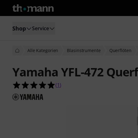
Shop
Service
Alle Kategorien
Blasinstrumente
Querflöten
Yamaha YFL-472 Querf
5.0 von 5 Sternen aus 1 Kundenbe
(
1
)