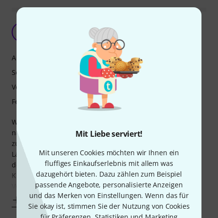
Tolle Flöte, guter Preis
H
Holzbläser09 21.07.2023
Ansprache
Sound
Verarbeitung
Features
Wer zuvor eher (Yamaha-)Schülermodelle gespielt hat und
nach einem Upgrade sucht, wird mit dieser Flöte sehr
Mit Liebe serviert!
zufrieden sein. Ansprache und Intonation sind in allen
Mit unseren Cookies möchten wir Ihnen ein
Lagen super, die Flöte liegt gut in der Hand und bietet mit
fluffiges Einkaufserlebnis mit allem was
den Ringklappen reichlich Gestaltungsmöglichkeiten. Der
dazugehört bieten. Dazu zählen zum Beispiel
Klang ist mit H-Fuß etwas voller als mit C-Fuß, noch mehr
passende Angebote, personalisierte Anzeigen
Volumen bekommt er
und das Merken von Einstellungen. Wenn das für
Mehr anzeigen
Sie okay ist, stimmen Sie der Nutzung von Cookies
für Präferenzen, Statistiken und Marketing