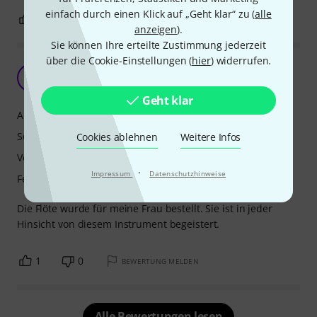
einfach durch einen Klick auf „Geht klar“ zu (
alle
7
0
BEWERTUNG MELDEN
anzeigen
).
Sie können Ihre erteilte Zustimmung jederzeit
über die Cookie-Einstellungen (
hier
) widerrufen.
Meine Frau ist begeistert
S
SeeThruBlack 06.06.2024
Geht klar
Ansprache
Sound
Cookies ablehnen
Weitere Infos
Verarbeitung
·
Impressum
Datenschutzhinweise
Features
Die Flöte wurde für meine Frau bestellt. Sie ist in jeder
Hinsicht von diesem Instrument begeistert.
1
0
BEWERTUNG MELDEN
Alle Bewertungen lesen