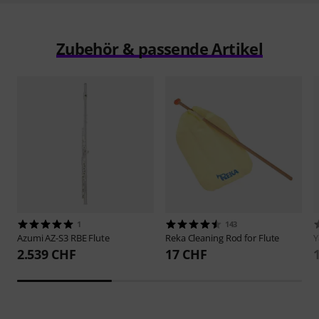
Zubehör & passende Artikel
1
143
Azumi
AZ-S3 RBE Flute
Reka
Cleaning Rod for Flute
2.539 CHF
17 CHF