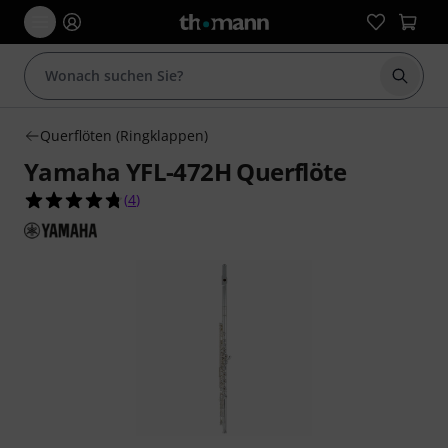
Suche 
Querflöten (Ringklappen)
Yamaha YFL-472H Querflöte
4.8 von 5 Sternen aus 4 Kundenbewertungen
(
4
)