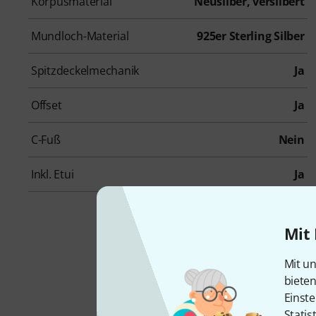
Korpusmaterial
Neusilber, versilbert
Mundloch-Material
925er Sterling Silber
Spitzdeckelmechanik
Ja
Offset
Ja
C-Fuß
Nein
Inkl. Etui
Ja
Mit 
Mit un
biete
Einste
Statis