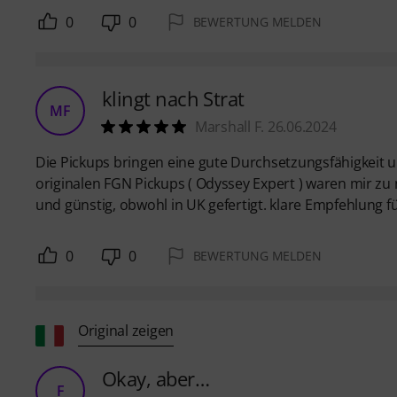
0
0
BEWERTUNG MELDEN
klingt nach Strat
MF
Marshall F. 26.06.2024
Die Pickups bringen eine gute Durchsetzungsfähigkeit u
originalen FGN Pickups ( Odyssey Expert ) waren mir zu n
und günstig, obwohl in UK gefertigt. klare Empfehlung f
0
0
BEWERTUNG MELDEN
Original zeigen
Okay, aber…
F