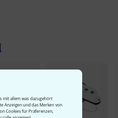
l
is mit allem was dazugehört
rte Anzeigen und das Merken von
von Cookies für Präferenzen,
u (
alle anzeigen
).