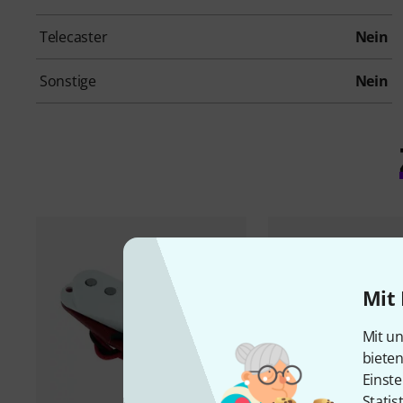
Telecaster
Nein
Sonstige
Nein
Mit 
Mit un
biete
Einste
Statis