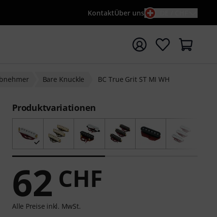
Kontakt
Über uns
DE / CHF
e mit Suchwort {searchTerm} starten
nabnehmer
Bare Knuckle
BC True Grit ST MI WH
Produktvariationen
62
CHF
Alle Preise inkl. MwSt.