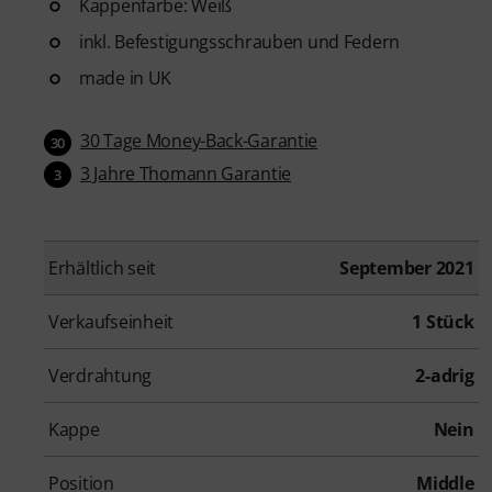
Kappenfarbe: Weiß
inkl. Befestigungsschrauben und Federn
made in UK
30 Tage Money-Back-Garantie
30
3 Jahre Thomann Garantie
3
Erhältlich seit
September 2021
Verkaufseinheit
1 Stück
Verdrahtung
2-adrig
Kappe
Nein
Position
Middle