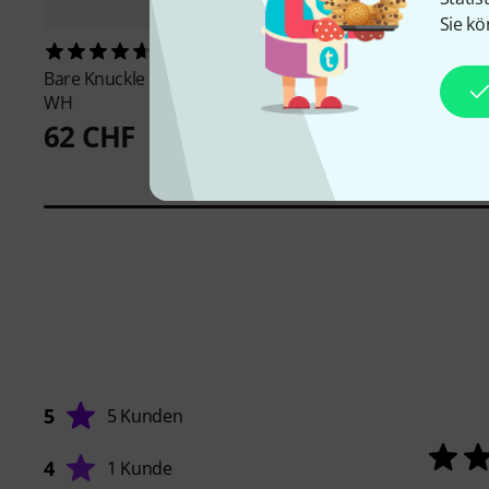
Sie kö
11
85
Bare Knuckle
BC True Grit ST NE
Fender
Vintera 50 Vi
WH
PU Set
62 CHF
77 CHF
5
5 Kunden
4
1 Kunde