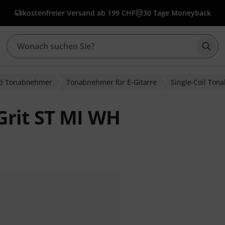
kostenfreier Versand ab 199 CHF
30 Tage Moneyback
Such
nd Tonabnehmer
Tonabnehmer für E-Gitarre
Single-Coil To
Grit ST MI WH
wertungen