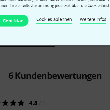
nnen Ihre erteilte Zustimmung jederzeit über die Cookie-Einst
4673
ntage Tele
Millenium
MS 2002 Mic Stand
Fender
Cus
Cookies ablehnen
Weitere Infos
Geht klar
Nocaster P
14,40 CHF
162 C
6
Kundenbewertungen
4.8
/ 5