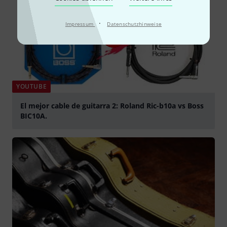
·
Impressum
Datenschutzhinweise
YOUTUBE
El mejor cable de guitarra 2: Roland Ric-b10a vs Boss
BIC10A.
abspielen