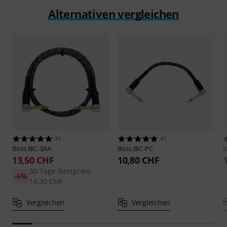
Alternativen vergleichen
71
41
Boss
BIC-3AA
Boss
BIC-PC
B
13,50 CHF
10,80 CHF
30-Tage-Bestpreis:
-6%
14,30 CHF
Vergleichen
Vergleichen