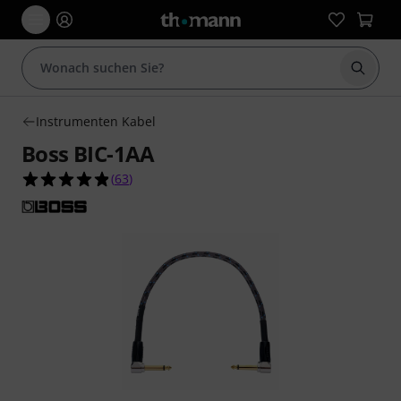
Suche 
Instrumenten Kabel
Boss BIC-1AA
4.8 von 5 Sternen aus 63 Kundenbewertungen
(
63
)