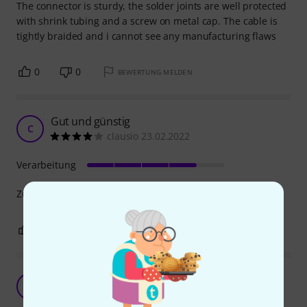
The connector is sturdy, the solder joints are well protected
with shrink tubing and a screw on metal cap. The cable is
tightly braided and i cannot see any manufacturing flaws
0
0
BEWERTUNG MELDEN
Gut und günstig
C
clausio 23.02.2022
Verarbeitung
Zu vernünftigem Preis gute Qualität
0
0
BEWERTUNG MELDEN
Absolutes Topkabel
M
Mookman42 29.07.2020