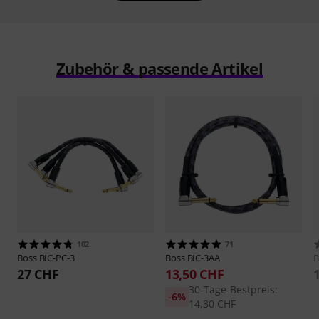
Zubehör & passende Artikel
102
71
Boss
BIC-PC-3
Boss
BIC-3AA
B
27 CHF
13,50 CHF
30-Tage-Bestpreis:
-6%
14,30 CHF