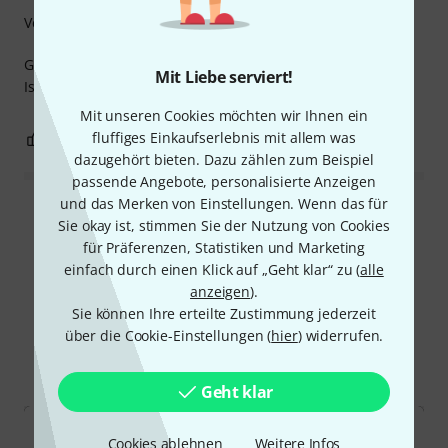
Verarbeitung
Gute Länge, gutes Handling, gute Stecker.
Mit Liebe serviert!
Ist gibt nichts auszusetzen.
Mit unseren Cookies möchten wir Ihnen ein
fluffiges Einkaufserlebnis mit allem was
0
0
BEWERTUNG MELDEN
dazugehört bieten. Dazu zählen zum Beispiel
passende Angebote, personalisierte Anzeigen
und das Merken von Einstellungen. Wenn das für
Alle Bewertungen lesen
Sie okay ist, stimmen Sie der Nutzung von Cookies
für Präferenzen, Statistiken und Marketing
einfach durch einen Klick auf „Geht klar“ zu (
alle
anzeigen
).
Schon gewusst?
Sie können Ihre erteilte Zustimmung jederzeit
über die Cookie-Einstellungen (
hier
) widerrufen.
Alle
Videos
Ratgeber
Geht klar
Cookies ablehnen
Weitere Infos