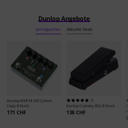
Dunlop Angebote
Schnäppchen
Aktuelle Deals
Dunlop
MXR M 292 Carbon
25
Copy B-Stock
Dunlop
Crybaby 95Q B-Stock
D
S
171 CHF
138 CHF