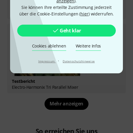
anzeigen
).
Testbericht
Sie können Ihre erteilte Zustimmung jederzeit
Fender Tone Master FR-12
über die Cookie-Einstellungen (
hier
) widerrufen.
Geht klar
Cookies ablehnen
Weitere Infos
·
Impressum
Datenschutzhinweise
Testbericht
Electro-Harmonix Tri Parallel Mixer
Mehr anzeigen
So erreichen Sie uns