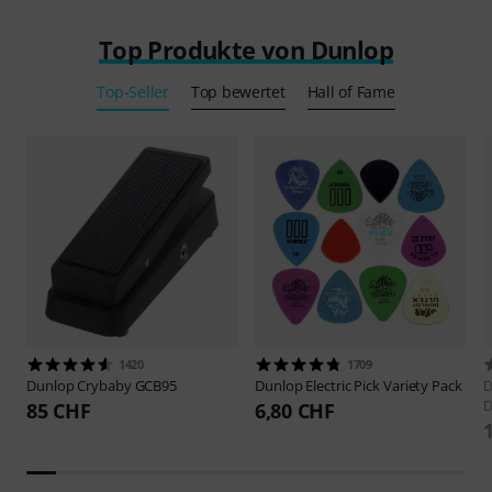
Top Produkte von Dunlop
Top-Seller
Top bewertet
Hall of Fame
1420
1709
Dunlop
Crybaby GCB95
Dunlop
Electric Pick Variety Pack
D
D
85 CHF
6,80 CHF