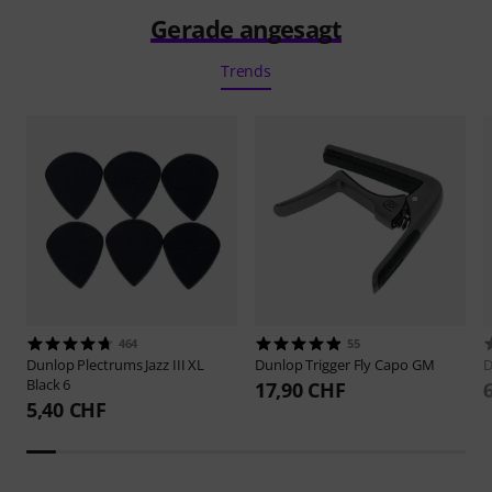
Gerade angesagt
Trends
464
55
Dunlop
Plectrums Jazz III XL
Dunlop
Trigger Fly Capo GM
D
Black 6
17,90 CHF
5,40 CHF