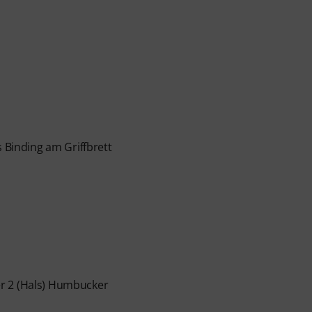
nfänger und Fortgeschrittene – von Pop, Rock und
 persönlichem Support per Chat, Noten zum
m Videoplayer mit Übungsfunktion, Zeitlupe und
s Binding am Griffbrett
r 2 (Hals) Humbucker