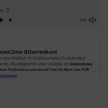
es
0:00
music2me Gitarrenkurs
 einschließlich 14.10.2026 erhältst Du beim Kauf
rren, Akustikgitarren oder Ukulelen ein
kostenloses
nen Onlinekurs von music2me im Wert von EUR
er Bestellung bekommst du den Freischaltcode
NZEIGEN
endet. Das music2me Abo endet nach Ablauf
rtal für Musik mit einem pädagogischen Konzept von
gezeichnet mit dem deutschen Bildungs-Award
Learning Instrumentalunterricht”! Mit über 400