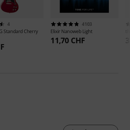
4
4103
G Standard Cherry
Elixir
Nanoweb Light
th
11,70 CHF
3
HF