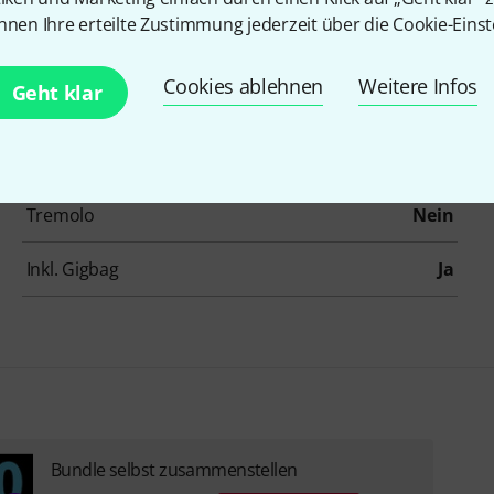
nnen Ihre erteilte Zustimmung jederzeit über die Cookie-Einst
Decke
Riegelahorn
Cookies ablehnen
Weitere Infos
Geht klar
Griffbrett
Palisander
Mensur
629 mm
Tremolo
Nein
Inkl. Gigbag
Ja
Bundle selbst zusammenstellen