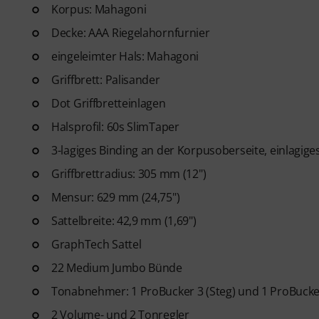
Gitarren Videolektionen für A
Korpus: Mahagoni
Blues bis Metal und mehr. Mit
Decke: AAA Riegelahornfurnier
Ausdrucken sowie intelligente
eingeleimter Hals: Mahagoni
weitere Features.
Griffbrett: Palisander
Dot Griffbretteinlagen
Halsprofil: 60s SlimTaper
3-lagiges Binding an der Korpusoberseite, einlagige
Griffbrettradius: 305 mm (12")
Mensur: 629 mm (24,75")
Sattelbreite: 42,9 mm (1,69")
GraphTech Sattel
22 Medium Jumbo Bünde
Tonabnehmer: 1 ProBucker 3 (Steg) und 1 ProBucke
2 Volume- und 2 Tonregler