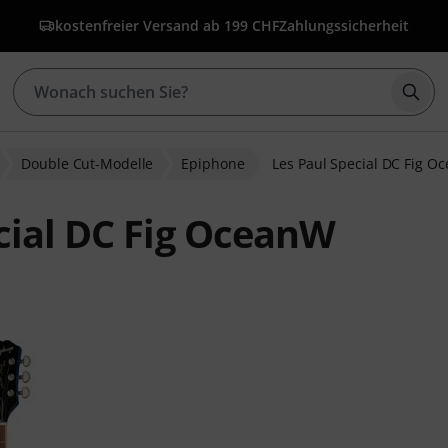
kostenfreier Versand ab 199 CHF
Zahlungssicherheit
Such
Double Cut-Modelle
Epiphone
Les Paul Special DC Fig O
cial DC Fig OceanW
wertungen