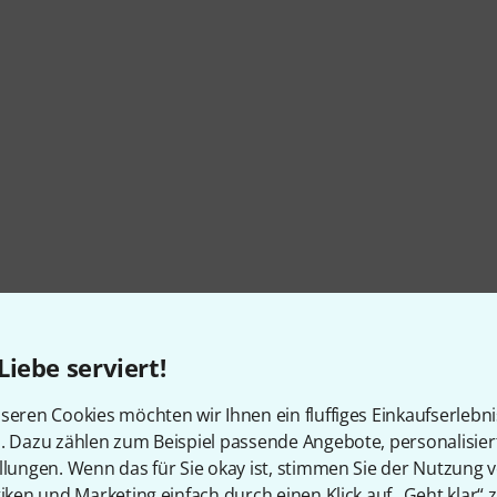
Liebe serviert!
seren Cookies möchten wir Ihnen ein fluffiges Einkaufserlebn
n. Dazu zählen zum Beispiel passende Angebote, personalisie
Artikelnummer
634559
llungen. Wenn das für Sie okay ist, stimmen Sie der Nutzung 
tiken und Marketing einfach durch einen Klick auf „Geht klar“ z
Farbe
Ocean Blue