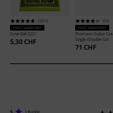
12012
976
PASST GARANTIERT
PASST GARANTIERT
Ernie Ball
2221
Thomann
Guitar Cas
Single-/Double Cut
5,30 CHF
71 CHF
5
1 Kunde