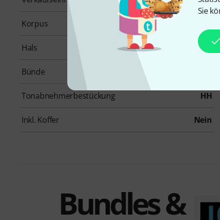
Sie kö
Korpus
Mahagoni
Hals
Mahagoni
Bünde
22
Tonabnehmerbestückung
HH
Inkl. Koffer
Nein
Bundles &