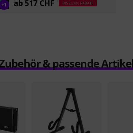
ab 517 CHF
BIS ZU 6% RABATT
+1
Zubehör & passende Artike