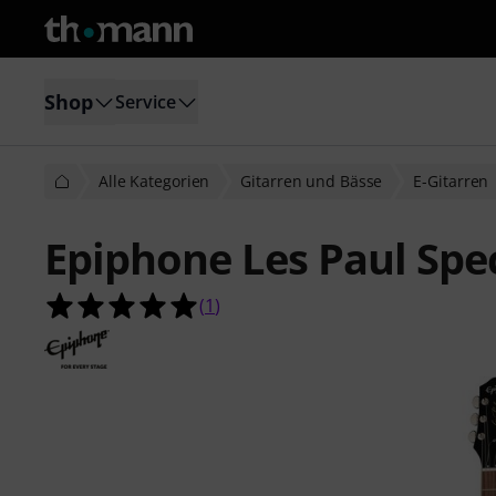
Shop
Service
Alle Kategorien
Gitarren und Bässe
E-Gitarren
Epiphone Les Paul Spe
5.0 von 5 Sternen aus 1 Kundenbe
(
1
)