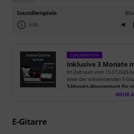
Soundbeispiele
Blu
0:00
SONDERAKTION
Inklusive 3 Monate 
Im Zeitraum vom 15.07.2026 bis
einer der teilnehmenden E-Gita
3-Monats-Abonnement für ei
57,00
. Nach dem Versand dein
MEHR A
automatisch per E-Mail zuges
automatisch.
Music2Me, dein Online-Lernpo
E-Gitarre
studierten Musiklehrern. Aus
2025/2026 in der Kategorie “E-