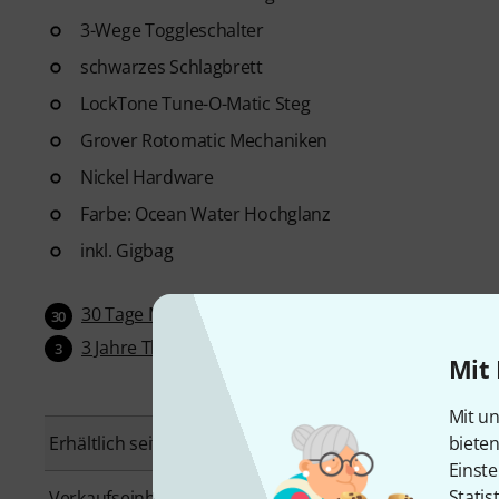
3-Wege Toggleschalter
schwarzes Schlagbrett
LockTone Tune-O-Matic Steg
Grover Rotomatic Mechaniken
Nickel Hardware
Farbe: Ocean Water Hochglanz
inkl. Gigbag
30 Tage Money-Back-Garantie
30
3 Jahre Thomann Garantie
3
Mit 
Mit un
biete
Erhältlich seit
Januar 2026
Einste
Statis
Verkaufseinheit
1 Stück