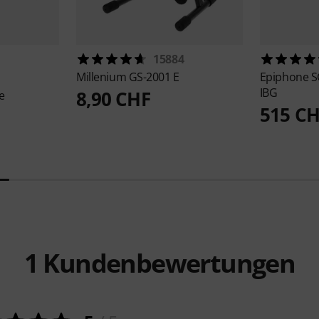
15884
Millenium
GS-2001 E
Epiphone
S
IBG
8,90 CHF
e
515 C
1
Kundenbewertungen