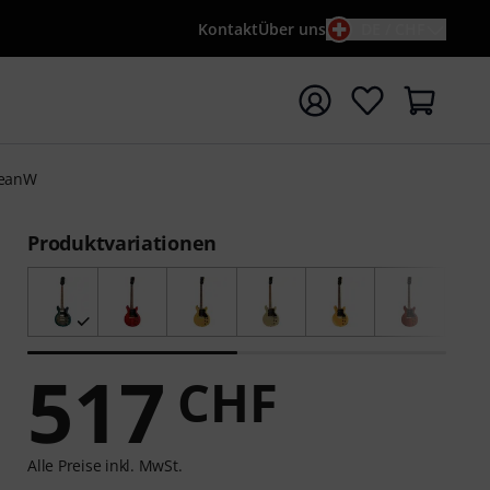
Kontakt
Über uns
DE / CHF
e mit Suchwort {searchTerm} starten
ceanW
Produktvariationen
517
CHF
Alle Preise inkl. MwSt.