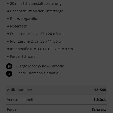
20 mm Schaumstoffpolsterung
Bodenschutz an der Unterzarge
Rucksackgarnitur
Notenfach
Fronttasche 1: ca. 37 x 24 x 5 cm
Fronttasche 2: ca. 33 x 11 x 5 cm
Innenmaße (L x B x T): 105 x 35 x 8 cm
Farbe: Schwarz
30 Tage Money-Back-Garantie
30
3 Jahre Thomann Garantie
3
Artikelnummer
121548
Verkaufseinheit
1 Stück
Farbe
Schwarz