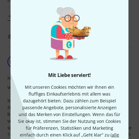
eng, die möchte ich da nicht wirklich reinschubsen. Strats
gehören eh eher in
Mehr anzeigen
14
1
BEWERTUNG MELDEN
Erstklassig!
NW
Nina Weide 27.01.2022
Mit Liebe serviert!
Handling
Mit unseren Cookies möchten wir Ihnen ein
Verarbeitung
fluffiges Einkaufserlebnis mit allem was
Ich habe diese Tasche für meine E- Gitarre gekauft, um sie
dazugehört bieten. Dazu zählen zum Beispiel
zur Musikschule mitzunehmen etc. Ich bin wirklich
passende Angebote, personalisierte Anzeigen
begeistert wie hochwertig sie ist. Alles fest und hochwertig
und das Merken von Einstellungen. Wenn das für
vernäht, kein Faden steht ab. Hinten hat sie Träger, sodass
Sie okay ist, stimmen Sie der Nutzung von Cookies
sie sich angenehm auf dem Rücken transportieren lässt. Die
für Präferenzen, Statistiken und Marketing
Taschen auf der Vorderseite sind wirklich groß, sodass auch
einfach durch einen Klick auf „Geht klar“ zu (
alle