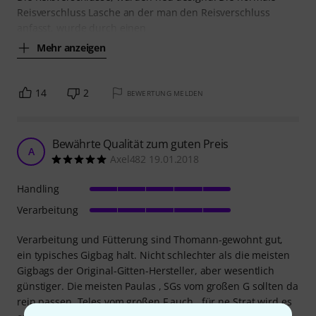
Reisverschluss Lasche an der man den Reisverschluss
anfasst, wurde durch einen
Mehr anzeigen
14
2
BEWERTUNG MELDEN
Bewährte Qualität zum guten Preis
A
Axel482 19.01.2018
Handling
Verarbeitung
Verarbeitung und Fütterung sind Thomann-gewohnt gut,
ein typisches Gigbag halt. Nicht schlechter als die meisten
Gigbags der Original-Gitten-Hersteller, aber wesentlich
günstiger. Die meisten Paulas , SGs vom großen G sollten da
rein passen, Teles vom großen F auch...für ne Strat wird es