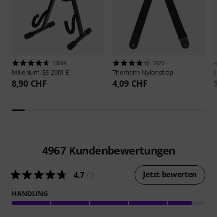
15884
7675
H
Millenium
GS-2001 E
Thomann
Nylonstrap
S
8,90 CHF
4,09 CHF
4967
Kundenbewertungen
Jetzt bewerten
4.7
/ 5
HANDLING