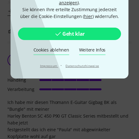
ausreichend Platz ist
anzeigen
).
Sie können Ihre erteilte Zustimmung jederzeit
Mehr anzeigen
über die Cookie-Einstellungen (
hier
) widerrufen.
3
0
BEWERTUNG MELDEN
Geht klar
Cookies ablehnen
Weitere Infos
Der Verwendungszweck ist absolut Ausschlag
gebent!
J
·
Impressum
Datenschutzhinweise
Joe.L 05.08.2025
Handling
Verarbeitung
Ich habe mir diesen Thomann E-Guitar Gigbag BK als
"Bungle" mit meiner
Harley Benton SC 450 P90 GT Classic Series mitbestellt und
habe jetzt
festgestellt das ich eine "Paula" mit abgewinkelter
Kopfplatte wohl auf gar