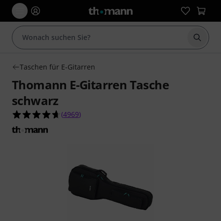
Suche 
Taschen für E-Gitarren
Thomann E-Gitarren Tasche
schwarz
4.7 von 5 Sternen aus 4969 Kundenbewertunge
(
4969
)