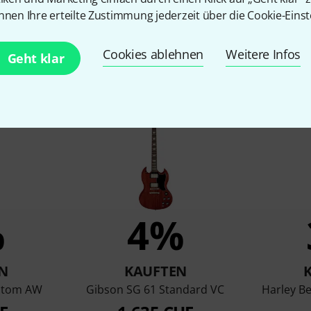
nnen Ihre erteilte Zustimmung jederzeit über die Cookie-Einst
Cookies ablehnen
Weitere Infos
Geht klar
en, die sich dieses Produk
%
4%
N
KAUFTEN
stom AW
Gibson SG 61 Standard VC
Harley B