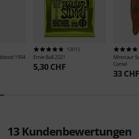
12012
Oxblood 1954
Ernie Ball
2221
Minotaur
S
Camel
5,30 CHF
33 CHF
13
Kundenbewertungen