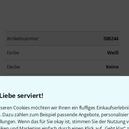
Artikelnummer
588244
Farbe
Weiß
Decke
Keine
Griffbrett
Ebenholz
Liebe serviert!
Mensur
628 mm
seren Cookies möchten wir Ihnen ein fluffiges Einkaufserlebn
Tremolo
Maestro
n. Dazu zählen zum Beispiel passende Angebote, personalisie
llungen. Wenn das für Sie okay ist, stimmen Sie der Nutzung 
Inkl. Gigbag
Nein
tiken und Marketing einfach durch einen Klick auf „Geht klar“ z