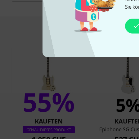
Sie kö
Das kauften Kund
55%
5
KAUFTEN
KAUFTE
Epiphone SG Cu
GENAU DIESES PRODUKT