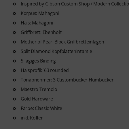
Gitarren Videolektionen für A
Inspired by Gibson Custom Shop / Modern Collecti
Blues bis Metal und mehr. Mit
Korpus: Mahagoni
Ausdrucken sowie intelligente
Hals: Mahagoni
weitere Features.
Griffbrett: Ebenholz
Mother of Pearl Block Griffbretteinlagen
Split Diamond Kopfplattenintarsie
5-lagiges Binding
Halsprofil: ´63 rounded
Tonabnehmer: 3 Custombucker Humbucker
Maestro Tremolo
Gold Hardware
Farbe: Classic White
inkl. Koffer