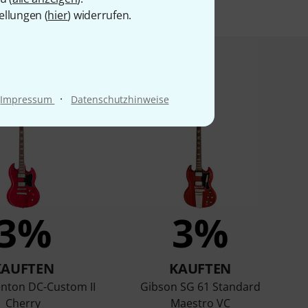
ellungen (
hier
) widerrufen.
t angesehen haben
·
Impressum
Datenschutzhinweise
3%
3%
KAUFTEN
KAUFTEN
enton DC-Custom II
Gibson SG 61 Standard
Cherry
Maestro VC