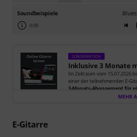
Soundbeispiele
Blues
0:00
SONDERAKTION
Inklusive 3 Monate 
Im Zeitraum vom 15.07.2026 bis
einer der teilnehmenden E-Gita
3-Monats-Abonnement für ei
57,00
. Nach dem Versand dein
MEHR A
automatisch per E-Mail zuges
automatisch.
Music2Me, dein Online-Lernpo
E-Gitarre
studierten Musiklehrern. Aus
2025/2026 in der Kategorie “E-