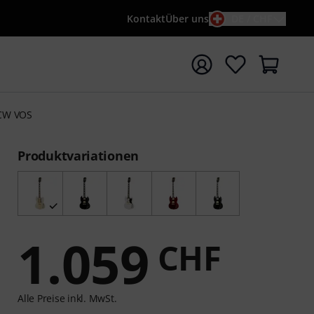
Kontakt
Über uns
DE / CHF
e mit Suchwort {searchTerm} starten
 CW VOS
Produktvariationen
1.059
CHF
Alle Preise inkl. MwSt.