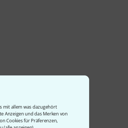
is mit allem was dazugehört
rte Anzeigen und das Merken von
von Cookies für Präferenzen,
u (
alle anzeigen
).