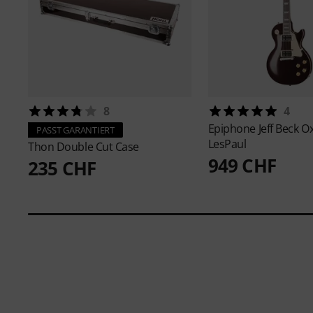
8
4
Epiphone
Jeff Beck 
PASST GARANTIERT
LesPaul
Thon
Double Cut Case
949 CHF
235 CHF