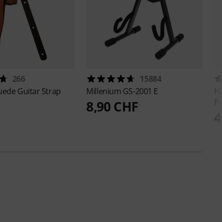
266
15884
uede Guitar Strap
Millenium
GS-2001 E
H
Pa
8,90 CHF
4