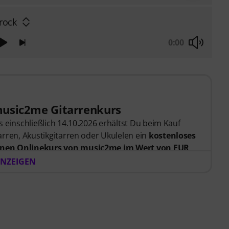
rock
0:00
music2me Gitarrenkurs
 einschließlich 14.10.2026 erhältst Du beim Kauf
rren, Akustikgitarren oder Ukulelen ein
kostenloses
nen Onlinekurs von music2me im Wert von EUR
er Bestellung bekommst du den Freischaltcode
NZEIGEN
endet. Das music2me Abo endet nach Ablauf
rtal für Musik mit einem pädagogischen Konzept von
gezeichnet mit dem deutschen Bildungs-Award
Learning Instrumentalunterricht”! Mit über 400