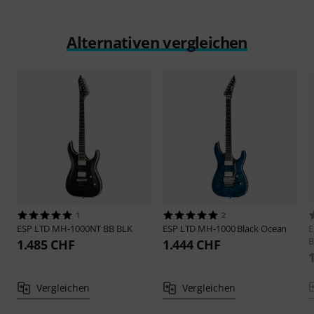
Alternativen vergleichen
1
2
ESP
LTD MH-1000NT BB BLK
ESP
LTD MH-1000 Black Ocean
B
1.485 CHF
1.444 CHF
Vergleichen
Vergleichen