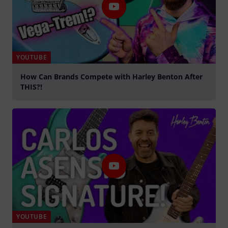
YOUTUBE
How Can Brands Compete with Harley Benton After
THIS?!
abspielen
YOUTUBE