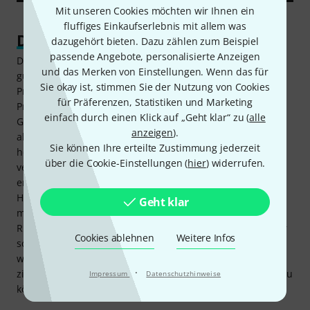
Mit unseren Cookies möchten wir Ihnen ein
fluffiges Einkaufserlebnis mit allem was
Die schwere Brücke
dazugehört bieten. Dazu zählen zum Beispiel
passende Angebote, personalisierte Anzeigen
Die ESP LTD MT-I Mick Thomson OBSM ist eine präzise und
und das Merken von Einstellungen. Wenn das für
gut durchdachte Gitarre, die im modernen Metal ohne
Sie okay ist, stimmen Sie der Nutzung von Cookies
Probleme agieren kann. Sei es nun im Studio, den
für Präferenzen, Statistiken und Marketing
Proberaum oder auf Tournee: Man erhält eine verlässliche
einfach durch einen Klick auf „Geht klar“ zu (
alle
Gitarre, mit der man die härtesten Riffs und Lead-Lines
anzeigen
).
abliefern kann. Als besonders Detail gilt es noch
Sie können Ihre erteilte Zustimmung jederzeit
hervorzuheben, dass der Meister der Riffs auf die hier
über die Cookie-Einstellungen (
hier
) widerrufen.
verwendete Hipshot High Mass Bridge schwört; dadurch
erhält sie einen noch tighteren Unterbau im Ton. Als
Hinweis gilt es zu beachten, dass der aktive Fluence Pickup
Geht klar
mit einer 9V-Blockbatterie betrieben wird, welche an der
Rückseite bei Bedarf gewechselt werden muss. Der Stecker
Cookies ablehnen
Weitere Infos
sollte aus dem Output-Jack bei Nichtverwendung gezogen
werden, da der Vorverstärker ansonsten weiterhin Strom
·
zieht. Um die Gitarre auch ohne Probleme transportieren zu
Impressum
Datenschutzhinweise
können, ist ein Koffer im Lieferumgang enthalten.