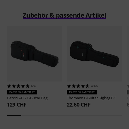
Zubehör & passende Artikel
656
4966
PASST GARANTIERT
PASST GARANTIERT
Gator
G-PG E-Guitar Bag
Thomann
E-Guitar Gigbag BK
D
129 CHF
22,60 CHF