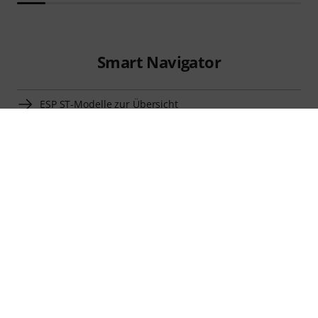
Smart Navigator
ESP ST-Modelle zur Übersicht
ST-Modelle für 1500 CHF–2000 CHF anzeigen
Zur Kategorie ST-Modelle
Zur Kategorie Signature E-Gitarren
Zur Kategorie E-Gitarren
Zur Kategorie Gitarren und Bässe
Detaillierte Herstellerinfos für ESP
ESP Gitarren und Bässe zur Übersicht