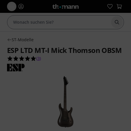
Suche 
ST-Modelle
ESP LTD MT-I Mick Thomson OBSM
5.0 von 5 Sternen aus 3 Kundenbewertungen
(
3
)