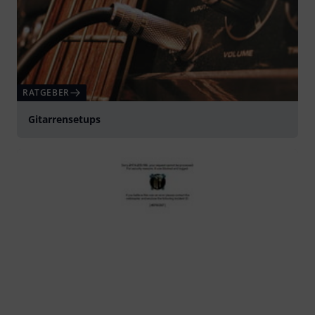
RATGEBER
Gitarrensetups