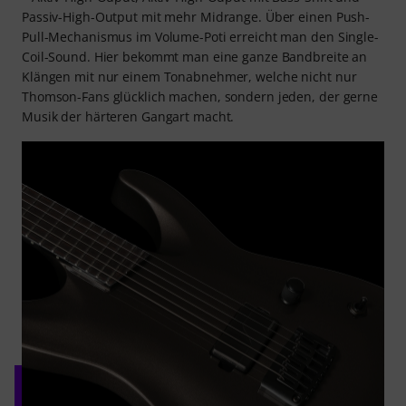
Passiv-High-Output mit mehr Midrange. Über einen Push-
Pull-Mechanismus im Volume-Poti erreicht man den Single-
Coil-Sound. Hier bekommt man eine ganze Bandbreite an
Klängen mit nur einem Tonabnehmer, welche nicht nur
Thomson-Fans glücklich machen, sondern jeden, der gerne
Musik der härteren Gangart macht.