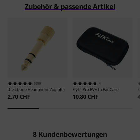
Zubehör & passende Artikel
5659
4
the t.bone
Headphone Adapter
Flyht Pro
EVA In-Ear Case
S
2,70 CHF
10,80 CHF
8
Kundenbewertungen