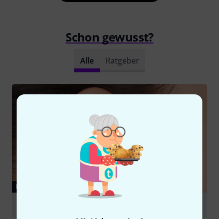
Schon gewusst?
Alle
Ratgeber
RATGEBER
In-Ear Monitoring