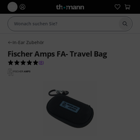
Suche 
In-Ear Zubehör
Fischer Amps FA- Travel Bag
5.0 von 5 Sternen aus 8 Kundenbewertungen
(
8
)