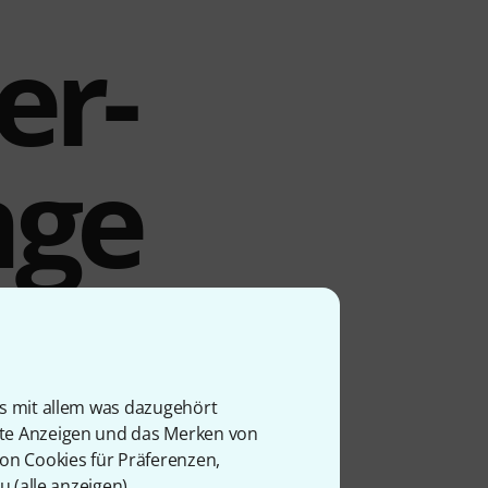
er-
nge
es Lautsprechers auf einem
tahl und eine durchdachte
 ihr M20-Gewinde wird sie
is mit allem was dazugehört
onstruktion dieser
rte Anzeigen und das Merken von
en wird für eine sichere
von Cookies für Präferenzen,
nd.
u (
alle anzeigen
).