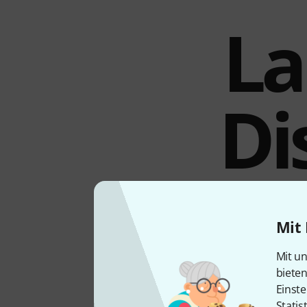
La
Di
Mit dem Gravity SP 2332 B
Mit 
Subwoofer vorgestellt, die
Höhenverstellung sorgt sie
Mit un
an einem Subwoofer montie
biete
Distanzstange kann ein Gew
Einste
und flexible Beschallung g
Statis