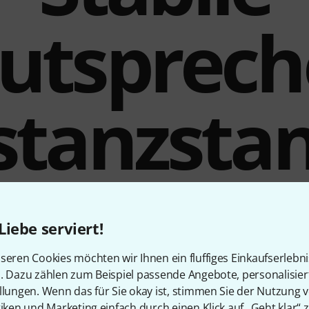
utsprech
stanzsta
 Speaker Stand wird eine Distanzstange für eine Montage ein
Liebe serviert!
 es in sich hat: Mit einem Material aus pulverbeschichtetem S
 für eine maximale Zuverlässigkeit bei der Beschallung. Über
seren Cookies möchten wir Ihnen ein fluffiges Einkaufserlebn
rt, um so einen Lautsprecher zu tragen. Dank der stabilen K
n. Dazu zählen zum Beispiel passende Angebote, personalisie
icht von bis zu 40kg getragen werden. Mit diesen Eigenschaft
llungen. Wenn das für Sie okay ist, stimmen Sie der Nutzung 
esorgt – egal ob für kleinere DJ-Events oder Club-Gigs einer Ba
tiken und Marketing einfach durch einen Klick auf „Geht klar“ z