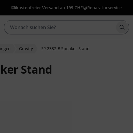
kostenfreier Versand ab 199 CHF
Reparaturservice
Such
angen
Gravity
SP 2332 B Speaker Stand
aker Stand
bewertungen