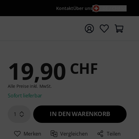
Kontakt
Über uns
DE / CHF
e mit Suchwort {searchTerm} starten
19,90
CHF
Alle Preise inkl. MwSt.
Sofort lieferbar
IN DEN WARENKORB
1
Merken
Vergleichen
Teilen