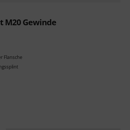
it M20 Gewinde
r Flansche
ngssplint