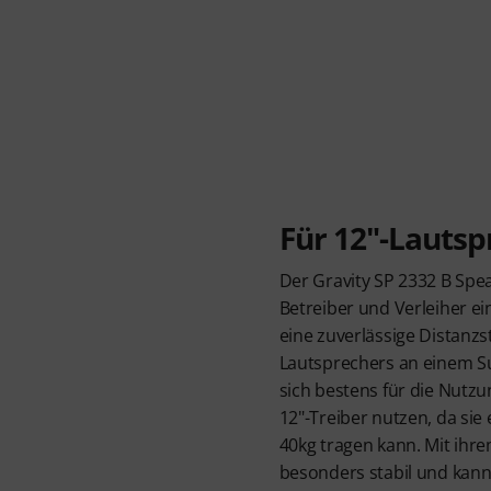
Für 12"-Lautsp
Der Gravity SP 2332 B Spea
Betreiber und Verleiher ei
eine zuverlässige Distanzs
Lautsprechers an einem Su
sich bestens für die Nutzu
12"-Treiber nutzen, da sie
40kg tragen kann. Mit ihrem
besonders stabil und kan