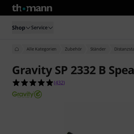
Shop
Service
Alle Kategorien
Zubehör
Ständer
Distanzst
Gravity SP 2332 B Spe
4.9 von 5 Sternen aus 432 Kunden
(
432
)