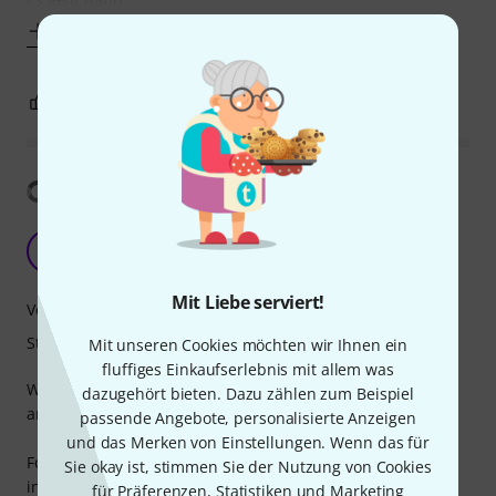
Mehr anzeigen
0
0
BEWERTUNG MELDEN
Übersetzung anzeigen
Good study stand
N
Ninethousand 12.09.2024
Mit Liebe serviert!
Verarbeitung
Stabilität
Mit unseren Cookies möchten wir Ihnen ein
fluffiges Einkaufserlebnis mit allem was
Was looking for a stand for my two guitas and a bass, with
dazugehört bieten. Dazu zählen zum Beispiel
an option to get some more in the future.
passende Angebote, personalisierte Anzeigen
und das Merken von Einstellungen. Wenn das für
Found this one and knew I had to get it. This stand fits 3
Sie okay ist, stimmen Sie der Nutzung von Cookies
instruments as it is, but it is expandable with additional
für Präferenzen, Statistiken und Marketing