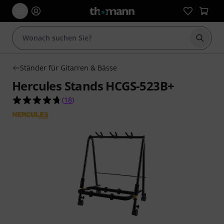
Suche 
Ständer für Gitarren & Bässe
Hercules Stands HCGS-523B+
4.7 von 5 Sternen aus 18 Kundenbewertungen
(
18
)