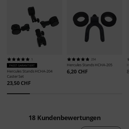
1
254
Hercules Stands
HCHA-205
H
PASST GARANTIERT
6,20 CHF
Hercules Stands
HCHA-204
Caster Set
23,50 CHF
18
Kundenbewertungen