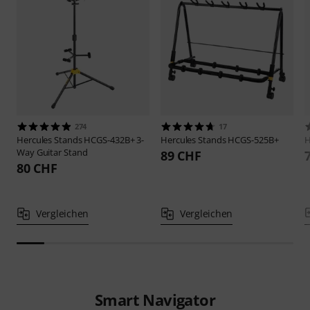
274
17
Hercules Stands
HCGS-432B+ 3-
Hercules Stands
HCGS-525B+
H
Way Guitar Stand
89 CHF
80 CHF
Vergleichen
Vergleichen
Smart Navigator