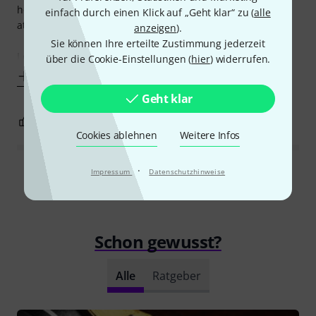
holders that are sold separatly and you can get them here
einfach durch einen Klick auf „Geht klar“ zu (
alle
at Thomann.
anzeigen
).
Sie können Ihre erteilte Zustimmung jederzeit
I ordered mine with 2 additional holders so that when I get
über die Cookie-Einstellungen (
hier
) widerrufen.
Mehr anzeigen
Geht klar
1
0
BEWERTUNG MELDEN
Cookies ablehnen
Weitere Infos
·
Impressum
Datenschutzhinweise
Alle Bewertungen lesen
Schon gewusst?
Alle
Ratgeber