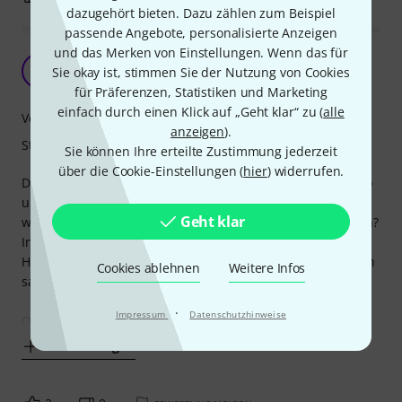
dazugehört bieten. Dazu zählen zum Beispiel
passende Angebote, personalisierte Anzeigen
und das Merken von Einstellungen. Wenn das für
Hält gut
M
Sie okay ist, stimmen Sie der Nutzung von Cookies
MuckemachtLaune 07.10.2020
für Präferenzen, Statistiken und Marketing
einfach durch einen Klick auf „Geht klar“ zu (
alle
Verarbeitung
anzeigen
).
Stabilität
Sie können Ihre erteilte Zustimmung jederzeit
über die Cookie-Einstellungen (
hier
) widerrufen.
Der Ständer steht nun seit über 4 Jahren in meinem Studio
und tut was er soll. Klar, wenn man ein bisschen daran
Geht klar
wackelt, dann gibt er nach. Aber warum sollte man das tun?
Insgesamt hält er stabil. Habe generell wenig an der
Hercules Qualität auszusetzen. Gute Mittelklasse würde ich
Cookies ablehnen
Weitere Infos
sagen. Also, insgesamt sehr zufrieden.
·
Impressum
Datenschutzhinweise
Ob der Ständer für den Live Gebrauch
Mehr anzeigen