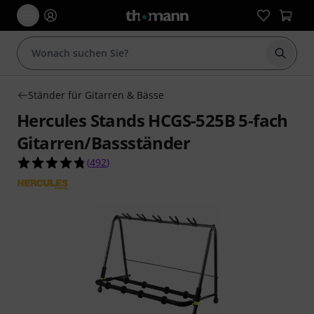
Suche 
Ständer für Gitarren & Bässe
Hercules Stands HCGS-525B 5-fach
Gitarren/Bassständer
4.8 von 5 Sternen aus 492 Kundenbewertungen
(
492
)