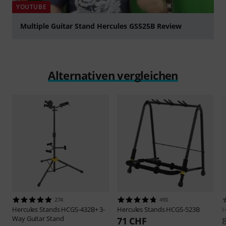
YOUTUBE
Multiple Guitar Stand Hercules GS525B Review
abspielen
Alternativen vergleichen
274
493
Hercules Stands
HCGS-432B+ 3-
Hercules Stands
HCGS-523B
H
Way Guitar Stand
71 CHF