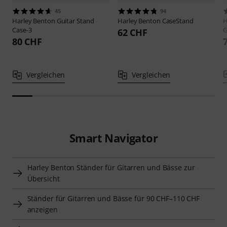
45
94
Harley Benton
Guitar Stand
Harley Benton
CaseStand
H
Case-3
G
62 CHF
80 CHF
Vergleichen
Vergleichen
Smart Navigator
Harley Benton Ständer für Gitarren und Bässe zur
Übersicht
Ständer für Gitarren und Bässe für 90 CHF–110 CHF
anzeigen