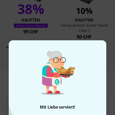
38%
10%
KAUFTEN
KAUFTEN
Harley Benton Guitar Stand
GENAU DIESES PRODUKT
Case-3
99 CHF
80 CHF
Vergleichen
Zubehör & passende Artikel
Mit Liebe serviert!