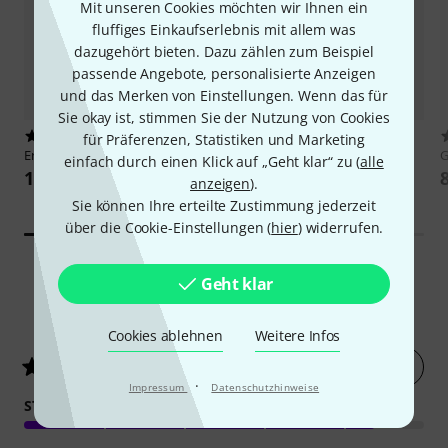
Mit unseren Cookies möchten wir Ihnen ein
fluffiges Einkaufserlebnis mit allem was
dazugehört bieten. Dazu zählen zum Beispiel
passende Angebote, personalisierte Anzeigen
und das Merken von Einstellungen. Wenn das für
Sie okay ist, stimmen Sie der Nutzung von Cookies
925
5293
für Präferenzen, Statistiken und Marketing
Ernie Ball
3221 3 Pack
Thomann
NT 0910 AC/PSA
einfach durch einen Klick auf „Geht klar“ zu (
alle
15,30 CHF
9,80 CHF
anzeigen
).
Sie können Ihre erteilte Zustimmung jederzeit
über die Cookie-Einstellungen (
hier
) widerrufen.
Geht klar
47
Kundenbewertungen
Cookies ablehnen
Weitere Infos
Jetzt bewerten
4.6
/ 5
·
Impressum
Datenschutzhinweise
STABILITÄT