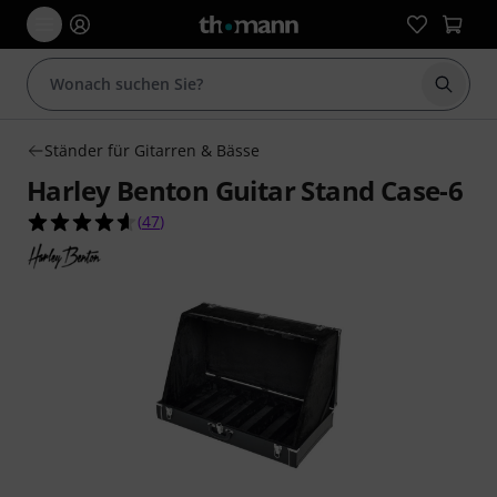
Suche 
Ständer für Gitarren & Bässe
Harley Benton Guitar Stand Case-6
4.6 von 5 Sternen aus 47 Kundenbewertungen
(
47
)