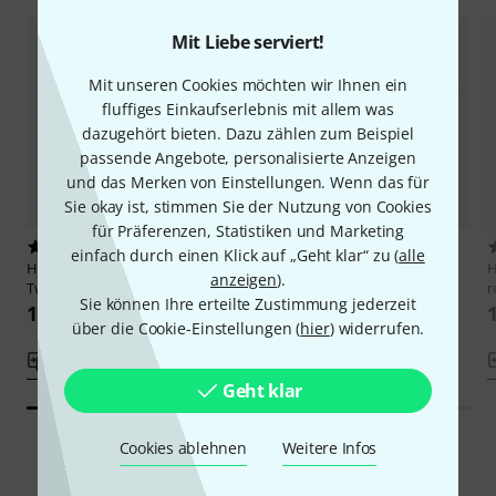
Mit Liebe serviert!
Mit unseren Cookies möchten wir Ihnen ein
fluffiges Einkaufserlebnis mit allem was
dazugehört bieten. Dazu zählen zum Beispiel
passende Angebote, personalisierte Anzeigen
und das Merken von Einstellungen. Wenn das für
Sie okay ist, stimmen Sie der Nutzung von Cookies
für Präferenzen, Statistiken und Marketing
1
7
einfach durch einen Klick auf „Geht klar“ zu (
alle
Hohner
Bravo III 72 myColor
Hohner
Bravo III 72 Black silent
anzeigen
).
Twilight
key
r
Sie können Ihre erteilte Zustimmung jederzeit
1.725 CHF
1.545 CHF
über die Cookie-Einstellungen (
hier
) widerrufen.
Vergleichen
Vergleichen
Geht klar
Cookies ablehnen
Weitere Infos