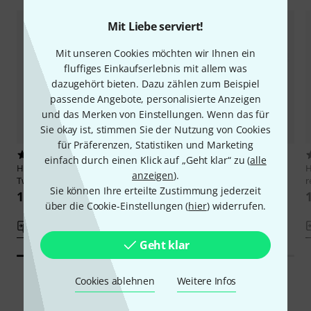
Mit Liebe serviert!
Mit unseren Cookies möchten wir Ihnen ein
fluffiges Einkaufserlebnis mit allem was
dazugehört bieten. Dazu zählen zum Beispiel
passende Angebote, personalisierte Anzeigen
und das Merken von Einstellungen. Wenn das für
Sie okay ist, stimmen Sie der Nutzung von Cookies
für Präferenzen, Statistiken und Marketing
1
7
einfach durch einen Klick auf „Geht klar“ zu (
alle
Hohner
Bravo III 72 myColor
Hohner
Bravo III 72 Black silent
anzeigen
).
Twilight
key
r
Sie können Ihre erteilte Zustimmung jederzeit
1.725 CHF
1.545 CHF
über die Cookie-Einstellungen (
hier
) widerrufen.
Vergleichen
Vergleichen
Geht klar
Cookies ablehnen
Weitere Infos