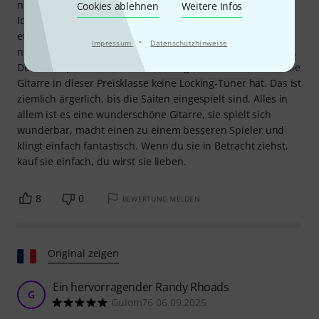
nicht perfekt für den Zugriff auf die 21. und 22. Bünde ist.
Cookies ablehnen
Weitere Infos
Ich bin kein Fan des Tonabnehmer-Wahlschalters. Er wirkt
etwas wackelig und kann das Niveau der restlichen Gitarre
·
Impressum
Datenschutzhinweise
nicht erreichen. Die Blade-Schalter gefallen mir viel besser.
Der Minuspunkt bei der Ausstattung kommt daher, dass die
Gitarre in dieser Preisklasse keine Locking-Tuner hat. Das ist
ziemlich ärgerlich, bis die Saiten eingespielt sind. Alles in
allem ist es eine wunderschöne Gitarre, sie spielt sich
wunderbar, macht einen zu einem besseren Spieler und
klingt einfach fantastisch. Wenn du sie in Betracht ziehst,
kauf sie einfach, du wirst sie lieben.
8
0
BEWERTUNG MELDEN
Original zeigen
Ein hervorragender Randy Rhoads
G
Guiom76 06.09.2025