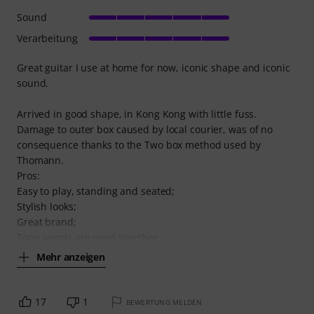
Sound
Verarbeitung
Great guitar I use at home for now, iconic shape and iconic
sound.
Arrived in good shape, in Kong Kong with little fuss.
Damage to outer box caused by local courier, was of no
consequence thanks to the Two box method used by
Thomann.
Pros:
Easy to play, standing and seated;
Stylish looks;
Great brand;
Tone woods are good together
Mehr anzeigen
17
1
BEWERTUNG MELDEN