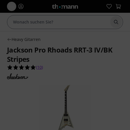
Suche 
Heavy Gitarren
Jackson Pro Rhoads RRT-3 IV/BK
Stripes
5.0 von 5 Sternen aus 10 Kundenbewertungen
(
10
)