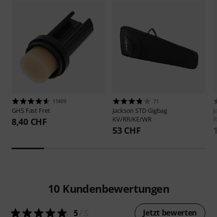
11409
71
GHS
Fast Fret
Jackson
STD Gigbag
J
KV/RR/KE/WR
R
8,40 CHF
53 CHF
10
Kundenbewertungen
Jetzt bewerten
5
/ 5