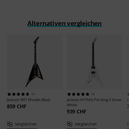
Alternativen vergleichen
14
10
Jackson
RRT Rhoads Black
Jackson
KVTMG Pro King V Snow
J
White
859 CHF
939 CHF
Vergleichen
Vergleichen