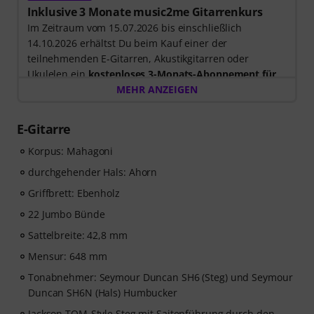
Inklusive 3 Monate music2me Gitarrenkurs
Im Zeitraum vom 15.07.2026 bis einschließlich
14.10.2026 erhältst Du beim Kauf einer der
teilnehmenden E-Gitarren, Akustikgitarren oder
Ukulelen ein
kostenloses 3-Monats-Abonnement für
einen Onlinekurs von music2me im Wert von EUR
MEHR ANZEIGEN
57,00
. Nach dem Versand deiner Bestellung bekommst
du den Freischaltcode automatisch per E-Mail
E-Gitarre
zugesendet. Das music2me Abo endet nach Ablauf
automatisch.
Korpus: Mahagoni
Music2Me, dein Online-Lernportal für Musik mit einem
durchgehender Hals: Ahorn
pädagogischen Konzept von studierten Musiklehrern.
Griffbrett: Ebenholz
Ausgezeichnet mit dem deutschen Bildungs-Award
2025/2026 in der Kategorie “E-Learning
22 Jumbo Bünde
Instrumentalunterricht”! Mit über 400 Gitarren
Sattelbreite: 42,8 mm
Videolektionen für Anfänger und Fortgeschrittene – von
Mensur: 648 mm
Pop, Rock und Blues bis Metal und mehr. Mit
persönlichem Support per Chat, Noten zum
Tonabnehmer: Seymour Duncan SH6 (Steg) und Seymour
Ausdrucken sowie intelligentem Videoplayer mit
Duncan SH6N (Hals) Humbucker
Übungsfunktion, Zeitlupe und weitere Features.
Jackson TOM-Style Steg mit Saitenführung durch den