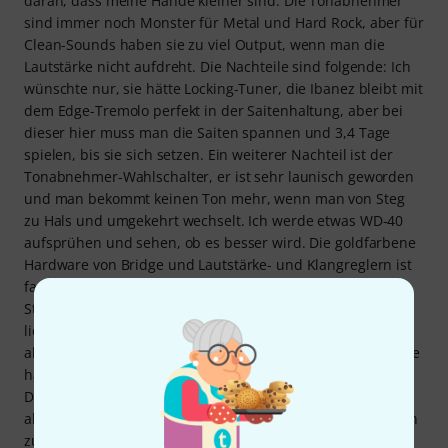
daran, dass meine Hände kleiner sind. Die Tonabnehmer
sind immer noch Monster für Metal und Hard Rock, aber für
Clean-Sounds haben sie zu viel Output, wenn man die
Lautstärke nicht aufdreht. Die Nachteile sind folgende: Ich
wünschte nur, sie hätte Locking-Tuner, die Ibanez bleibt mit
dem Edge-Tremolo perfekt in der Saitenhaltung, aber bei
dieser hier muss man die Saiten spannen und 3,4 Tage
spielen, bis sie sich setzen. Ein weiterer Nachteil ist der
Tonabnehmer-Wahlschalter, er ist sehr launisch geworden
und man bekommt keinen Ton mehr, wenn man von Steg
zu Hals und umgekehrt wechselt. Ich werde etwas WD-40
aufsprühen und sehen, ob es besser wird. Die goldfarbene
Hardware von Bridge und Lautstärke- und Klangreglern ist
fast vollständig verblasst, und einige Schrauben von den
Stimmwirbeln und dem Klangregler haben sich gelöst. Das
ließ sich leicht beheben, und es war keine große Sache,
aber im Vergleich zu meiner Ibanez Gio, die keine Probleme
hatte und seit 2023 missbraucht wird (und nur 220
Dollar/Euro gekostet hat), ist es irgendwie schade. Alles in
allem ist es meine Lieblingsgitarre, und ich habe vergessen
zu erwähnen, dass das Sustain unglaublich ist!!! Trotzdem