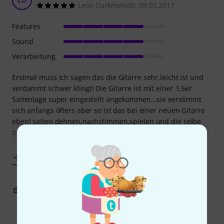
Leon Darkmelodic 09.05.2017
Features
Sound
Verarbeitung
Erstmal muss ich sagen das die Gitarre sehr,leicht ist und
verdammt schwer klingt! Die Gitarre ist mit einer 1,5er
Saitenlage super eingestellt angekommen...sie verstimmt
sich anfangs öfters aber so ist das bei einer neuen Gitarre
eben! saiten dehnen,nachstimmen,spielen und die selbe
prozedur solange,bis sich die gitarre ??wohlfühlt?? und
nicht mehr mit jedem bending
Mehr anzeigen
3
0
BEWERTUNG MELDEN