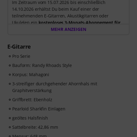
Im Zeitraum vom 15.07.2026 bis einschließlich
14.10.2026 erhältst Du beim Kauf einer der
teilnehmenden E-Gitarren, Akustikgitarren oder
Ukulelen ein
kostenloses 3-Monats-Abonnement für
einen Onlinekurs von music2me im Wert von EUR
MEHR ANZEIGEN
57,00
. Nach dem Versand deiner Bestellung bekommst
du den Freischaltcode automatisch per E-Mail
E-Gitarre
zugesendet. Das music2me Abo endet nach Ablauf
automatisch.
Pro Serie
Music2Me, dein Online-Lernportal für Musik mit einem
Bauform: Randy Rhoads Style
pädagogischen Konzept von studierten Musiklehrern.
Korpus: Mahagoni
Ausgezeichnet mit dem deutschen Bildungs-Award
2025/2026 in der Kategorie “E-Learning
3-streifiger durchgehender Ahornhals mit
Instrumentalunterricht”! Mit über 400 Gitarren
Graphitverstärkung
Videolektionen für Anfänger und Fortgeschrittene – von
Griffbrett: Ebenholz
Pop, Rock und Blues bis Metal und mehr. Mit
Pearloid Sharkfin Einlagen
persönlichem Support per Chat, Noten zum
Ausdrucken sowie intelligentem Videoplayer mit
geöltes Halsfinish
Übungsfunktion, Zeitlupe und weitere Features.
Sattelbreite: 42,86 mm
Mensur: 648 mm