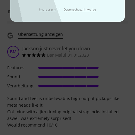
·
Impressum
Datenschutzhinweise
4
0
BEWERTUNG MELDEN
Übersetzung anzeigen
Jackson just never let you down
BM
Bar Malul 31.01.2023
Features
Sound
Verarbeitung
Sound and feel is unbelievable, high output pickups like
metalheads like it
Got mine with a jim dunlop original strap locks installed
aswell was extremely surprised!
Would recommend 10/10