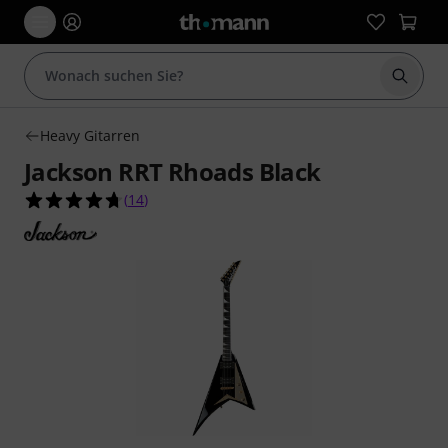
Suche 
Heavy Gitarren
Jackson RRT Rhoads Black
4.7 von 5 Sternen aus 14 Kundenbewertungen
(
14
)