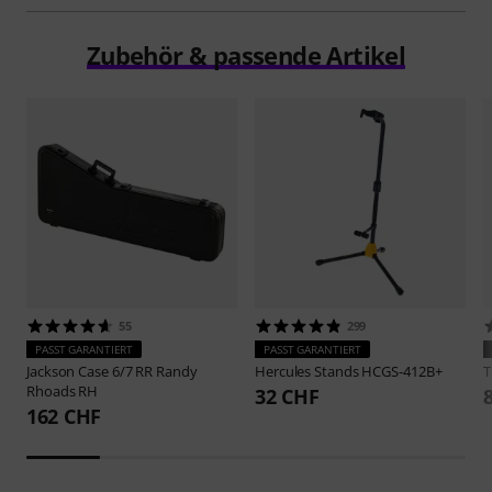
Zubehör & passende Artikel
55
299
PASST GARANTIERT
PASST GARANTIERT
Jackson
Case 6/7 RR Randy
Hercules Stands
HCGS-412B+
Rhoads RH
32 CHF
162 CHF