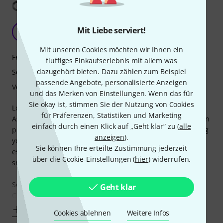
Übersetzung anzeigen
Mit Liebe serviert!
A
Anonym 11.12.2015
Mit unseren Cookies möchten wir Ihnen ein
Features
fluffiges Einkaufserlebnis mit allem was
dazugehört bieten. Dazu zählen zum Beispiel
Sound
passende Angebote, personalisierte Anzeigen
Verarbeitung
und das Merken von Einstellungen. Wenn das für
Sie okay ist, stimmen Sie der Nutzung von Cookies
Looks:
für Präferenzen, Statistiken und Marketing
Astonishing craft regarding visual details, everything falls in
einfach durch einen Klick auf „Geht klar“ zu (
alle
place as you'd expect and is certainly an instruments giving
anzeigen
).
you a great deal of pleasure once you pick it up and jam. I
Sie können Ihre erteilte Zustimmung jederzeit
especially like the work done for the fretboard, it's very
über die Cookie-Einstellungen (
hier
) widerrufen.
smooth and has a tasteful glossy appearance.
Sound:
Geht klar
Clean and precise, with exceptional good
Mehr anzeigen
Cookies ablehnen
Weitere Infos