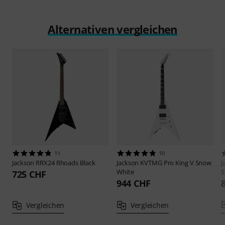
Alternativen vergleichen
11
10
Jackson
RRX24 Rhoads Black
Jackson
KVTMG Pro King V Snow
J
White
S
725 CHF
944 CHF
Vergleichen
Vergleichen