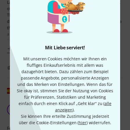
Last week I got my new Kala KA-ASZCT-ST, and after a week
of intense playing, this is my review,
The shipment: I got my Uke two days before expected,
despite being Xmas season. It came perfectly protected in a
thick cardboard package and inside its case, which is more
a semi rigid case rather than a soft one as described in the
Thomann web page and I thought this
Mit Liebe serviert!
Mehr anzeigen
Mit unseren Cookies möchten wir Ihnen ein
fluffiges Einkaufserlebnis mit allem was
1
0
BEWERTUNG MELDEN
dazugehört bieten. Dazu zählen zum Beispiel
passende Angebote, personalisierte Anzeigen
und das Merken von Einstellungen. Wenn das für
Original zeigen
Sie okay ist, stimmen Sie der Nutzung von Cookies
für Präferenzen, Statistiken und Marketing
Die am besten klingende Ukulele, die ich je
einfach durch einen Klick auf „Geht klar“ zu (
alle
gehört habe
J
anzeigen
).
juarodmo 30.03.2021
Sie können Ihre erteilte Zustimmung jederzeit
über die Cookie-Einstellungen (
hier
) widerrufen.
Features