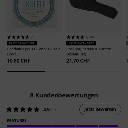
79
48
PASST GARANTIERT
PASST GARANTIERT
Daddario
EJ99TLG Tenor Ukulele
Rockbag
RB20003B Bariton
Low G
Ukulele Bag
U
10,80 CHF
21,70 CHF
8
Kundenbewertungen
Jetzt bewerten
4.9
/ 5
FEATURES