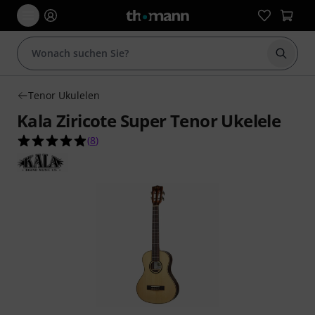
Suche 
Tenor Ukulelen
Kala Ziricote Super Tenor Ukelele
4.9 von 5 Sternen aus 8 Kundenbewertungen
(
8
)