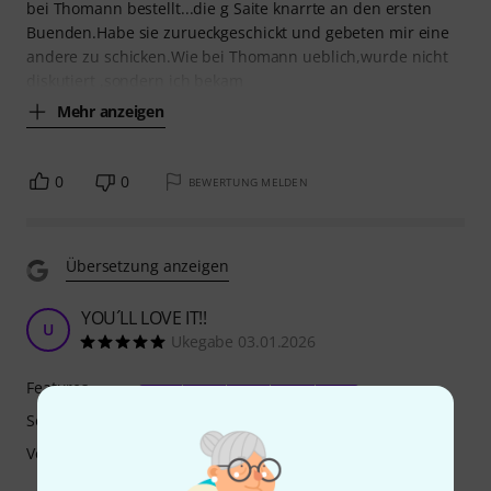
bei Thomann bestellt...die g Saite knarrte an den ersten
Buenden.Habe sie zurueckgeschickt und gebeten mir eine
andere zu schicken.Wie bei Thomann ueblich,wurde nicht
diskutiert ,sondern ich bekam
Mehr anzeigen
0
0
BEWERTUNG MELDEN
Übersetzung anzeigen
YOU´LL LOVE IT!!
U
Ukegabe 03.01.2026
Features
Sound
Verarbeitung